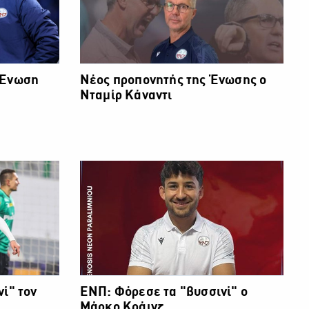
 Ένωση
Νέος προπονητής της Ένωσης ο
Νταμίρ Κάναντι
ί" τον
ΕΝΠ: Φόρεσε τα "βυσσινί" ο
Μάρκο Κράινζ