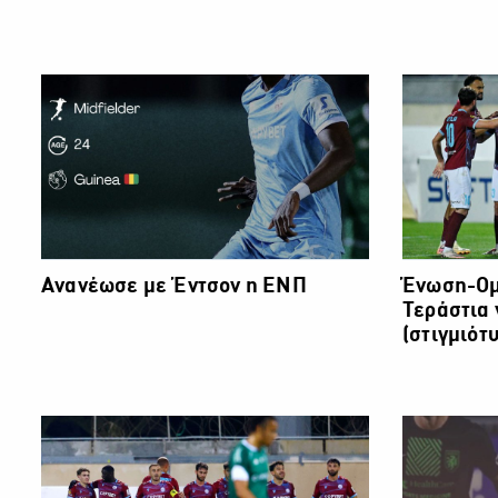
Ανανέωσε με Έντσον η ΕΝΠ
Ένωση-Ομ
Τεράστια 
(στιγμιότ