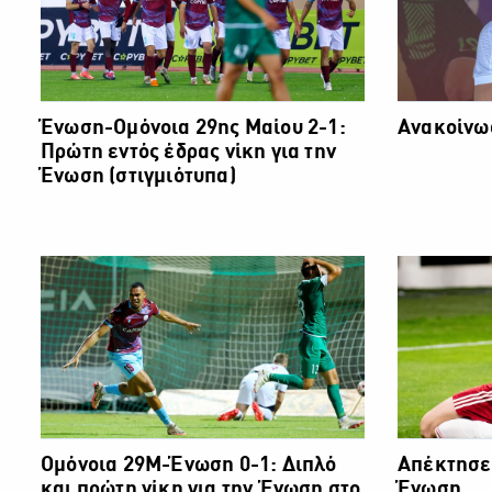
Ένωση-Ομόνοια 29ης Μαίου 2-1:
Ανακοίνω
Πρώτη εντός έδρας νίκη για την
Ένωση (στιγμιότυπα)
Ομόνοια 29Μ-Ένωση 0-1: Διπλό
Απέκτησε
και πρώτη νίκη για την Ένωση στο
Ένωση