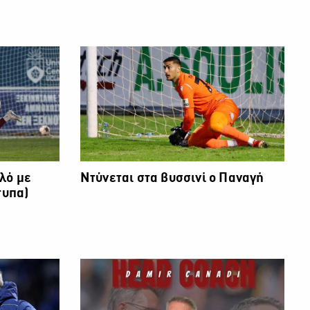
λό με
Ντύνεται στα βυσσινί ο Παναγή
τυπα)