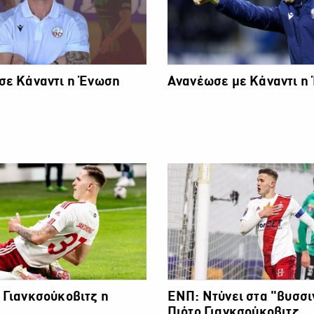
σε Κάναντι η Ένωση
Ανανέωσε με Κάναντι η
 Γιανκσούκοβιτζ η
ΕΝΠ: Ντύνει στα "βυσσιν
Πιότρ Γιανκσούκοβιτζ