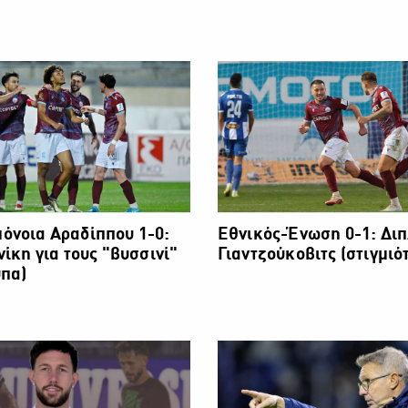
όνοια Αραδίππου 1-0:
Εθνικός-Ένωση 0-1: Διπ
νίκη για τους "βυσσινί"
Γιαντζούκοβιτς (στιγμιό
υπα)