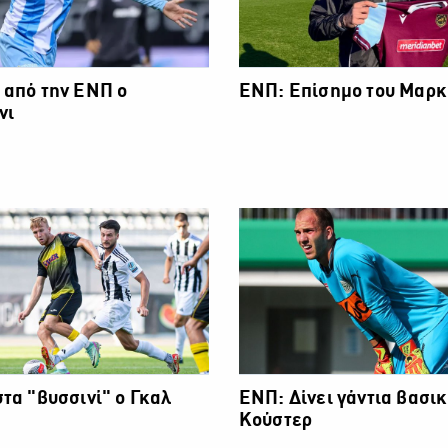
 από την ΕΝΠ ο
ΕΝΠ: Επίσημο του Μαρ
νι
τα "βυσσινί" ο Γκαλ
ΕΝΠ: Δίνει γάντια βασικ
Κούστερ