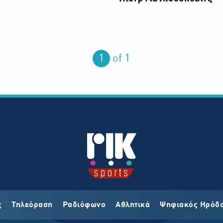
You are on page
1
of 1
ς
Τηλεόραση
Ραδιόφωνο
Αθλητικά
Ψηφιακός Ηρόδ