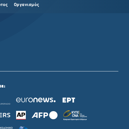
οτος
Οργανισμός
με: