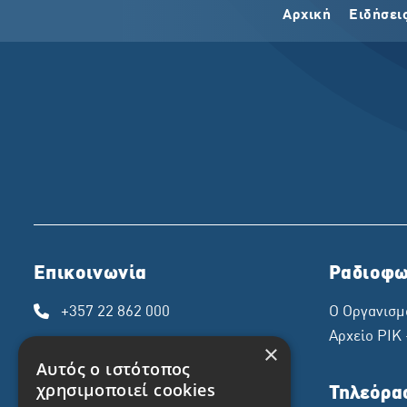
Αρχική
Ειδήσει
Επικοινωνία
Ραδιοφω
+357 22 862 000
Ο Οργανισμ
Αρχείο ΡΙΚ
×
riknews@cybc.com.cy
Αυτός ο ιστότοπος
χρησιμοποιεί cookies
Ραδιοφωνικό Ίδρυμα Κύπρου
Τηλεόρα