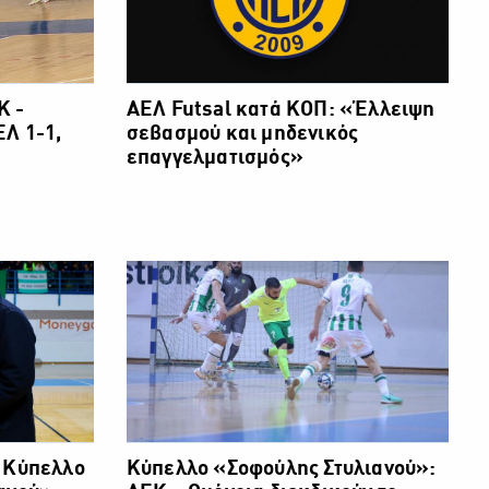
Κ -
ΑΕΛ Futsal κατά ΚΟΠ: «Έλλειψη
ΕΛ 1-1,
σεβασμού και μηδενικός
επαγγελματισμός»
ο Κύπελλο
Κύπελλο «Σοφούλης Στυλιανού»: