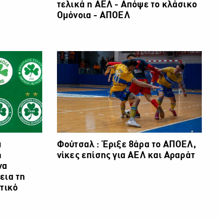
τελικά η ΑΕΛ - Απόψε το κλάσικο
Ομόνοια - ΑΠΟΕΛ
α
Φούτσαλ : Έριξε 8άρα το ΑΠΟΕΛ,
η
νίκες επίσης για ΑΕΛ και Αραράτ
να
εια τη
τικό