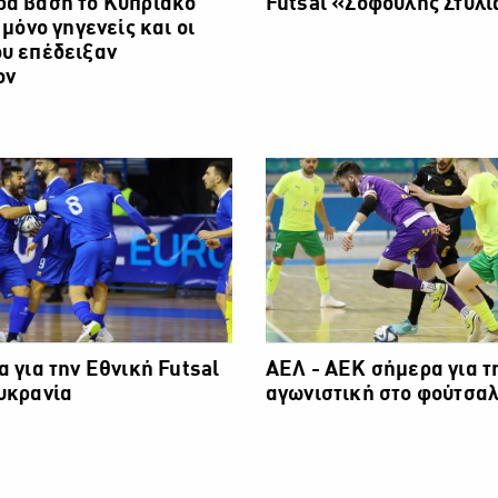
ρα βάση το Κυπριακό
Futsal «Σοφούλης Στυλ
 μόνο γηγενείς και οι
υ επέδειξαν
ον
α για την Εθνική Futsal
ΑΕΛ - ΑΕΚ σήμερα για τ
υκρανία
αγωνιστική στο φούτσα