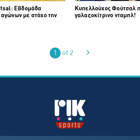
tsal: Εβδομάδα
Κυπελλούχος Φούτσαλ η
 αγώνων με στόχο την
γαλαζοκίτρινο νταμπλ!
You are on page
1
of 2
Next page