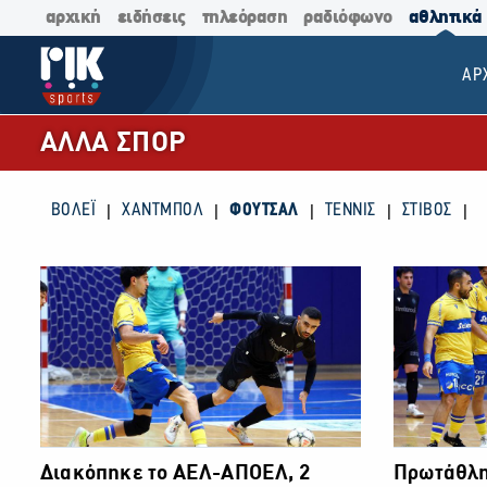
αρχική
ειδήσεις
τηλεόραση
ραδιόφωνο
αθλητικά
ΑΡ
ΑΛΛΑ ΣΠΟΡ
|
|
|
|
|
ΒΟΛΕΪ
ΧΑΝΤΜΠΟΛ
ΦΟΥΤΣΑΛ
ΤΕΝΝΙΣ
ΣΤΙΒΟΣ
Διακόπηκε το ΑΕΛ-ΑΠΟΕΛ, 2
Πρωτάθλη