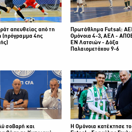
ράτ απευθείας από τη
Πρωτάθλημα Futsal: ΑΕ
n (πρόγραμμα 4ης
Ομόνοια 4-3, ΑΕΛ - ΑΠΟ
ής)
ΕΝ Λατσιών - Δόξα
Παλαιομετόχου 9-6
λύ σοβαρή και
Η Ομόνοια κατέκτησε τ