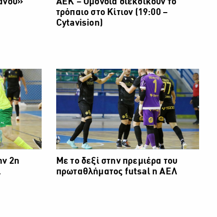
ιανού»
ΑΕΚ – Ομόνοια διεκδικούν το
τρόπαιο στο Κίτιον (19:00 –
Cytavision)
ην 2η
Με το δεξί στην πρεμιέρα του
λ
πρωταθλήματος futsal η ΑΕΛ