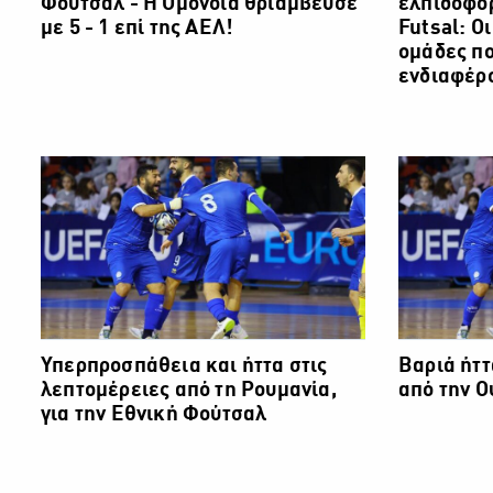
Φούτσαλ - Η Ομόνοια θριάμβευσε
ελπιδοφό
με 5 - 1 επί της ΑΕΛ!
Futsal: Οι
ομάδες πο
ενδιαφέρ
Υπερπροσπάθεια και ήττα στις
Βαριά ήττ
λεπτομέρειες από τη Ρουμανία,
από την Ο
για την Εθνική Φούτσαλ