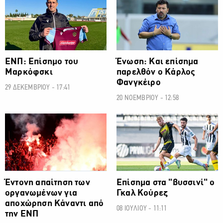
ΕΝΠ: Επίσημο του
Ένωση: Και επίσημα
Μαρκόφσκι
παρελθόν ο Κάρλος
Φανγκέιρο
29 ΔΕΚΕΜΒΡΙΟΥ - 17:41
20 ΝΟΕΜΒΡΙΟΥ - 12:58
ΠΡΩΤΑΘΛΗΜΑ CYTA
ΠΡΩΤΑΘΛΗΜΑ CYTA
Έντονη απαίτηση των
Επίσημα στα "βυσσινί" ο
οργανωμένων για
Γκαλ Κούρεζ
αποχώρηση Κάναντι από
08 ΙΟΥΛΙΟΥ - 11:11
την ΕΝΠ