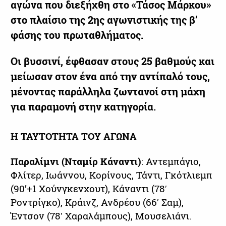
αγώνα που διεξήχθη στο «Τάσος Μάρκου»
στο πλαίσιο της 2ης αγωνιστικής της β’
φάσης του πρωταθλήματος.
Οι βυσσινί, έφθασαν στους 25 βαθμούς και
μείωσαν στον ένα από την αντίπαλό τους,
μένοντας παράλληλα ζωντανοί στη μάχη
για παραμονή στην κατηγορία.
Η ΤΑΥΤΟΤΗΤΑ ΤΟΥ ΑΓΩΝΑ
Παραλίμνι (Νταμίρ Κάναντι)
: Αντεμπάγιο,
Φλίτερ, Ιωάννου, Κορίνους, Τάντι, Γκότλιεμπ
(90’+1 Χούνγκενχουτ), Κάναντι (78′
Ροντρίγκο), Κράινζ, Ανδρέου (66′ Σαμ),
Έντσον (78′ Χαραλάμπους), Μουσελιάνι.