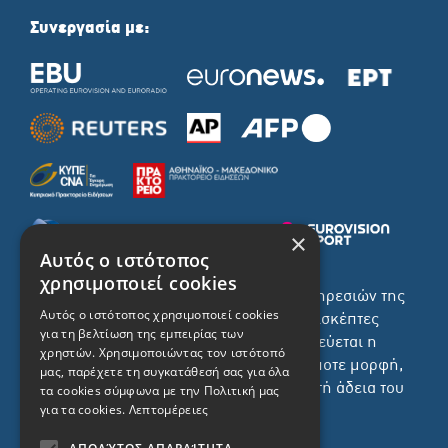
Συνεργασία με:
×
Αυτός ο ιστότοπος
χρησιμοποιεί cookies
Το σύνολο του περιεχομένου και των υπηρεσιών της
Αυτός ο ιστότοπος χρησιμοποιεί cookies
ιστοσελίδας του ΡΙΚ διατίθεται στους επισκέπτες
για τη βελτίωση της εμπειρίας των
αυστηρά για προσωπική χρήση. Απαγορεύεται η
χρηστών. Χρησιμοποιώντας τον ιστότοπό
χρήση ή επανεκπομπή του, σε οποιοδήποτε μορφή,
μας, παρέχετε τη συγκατάθεσή σας για όλα
με ή χωρίς επεξεργασία και χωρίς γραπτή άδεια του
τα cookies σύμφωνα με την Πολιτική μας
για τα cookies.
Λεπτομέρειες
ΡΙΚ.