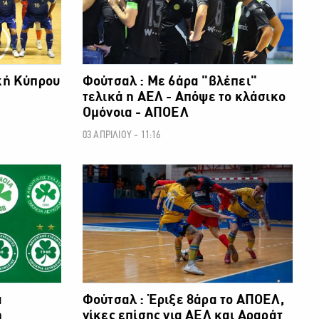
ική Κύπρου
Φούτσαλ : Με 6άρα "βλέπει"
τελικά η ΑΕΛ - Απόψε το κλάσικο
Ομόνοια - ΑΠΟΕΛ
03 ΑΠΡΙΛΙΟΥ - 11:16
ΑΛΛΑ ΣΠΟΡ
ΑΛΛΑ ΣΠΟΡ
α
Φούτσαλ : Έριξε 8άρα το ΑΠΟΕΛ,
η
νίκες επίσης για ΑΕΛ και Αραράτ