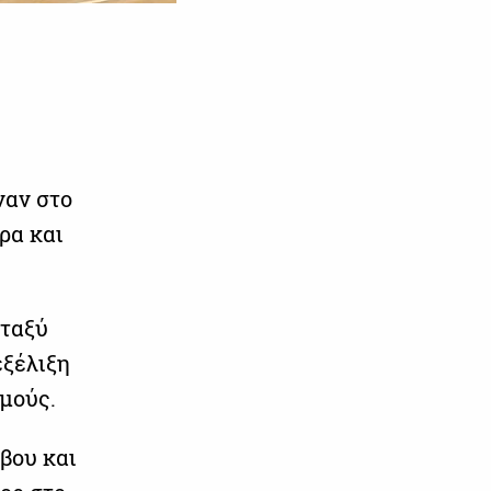
ναν στο
ρα και
εταξύ
εξέλιξη
θμούς.
βου και