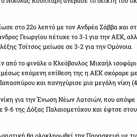
ό ο Νικόλας Κουππαρή ανέβασε το δείκτη του σκ
ίωσε στο 22ο λεπτό με τον Ανδρέα Σάββα και στ
νδρος Γεωργίου πέτυχε το 3-1 για την ΑΕΚ, αλ
λέξης Τσίτσος μείωσε σε 3-2 για την Ομόνοια.
ιν από το φινάλε ο Κλεόβουλος Μιχαήλ ισοφάρι
 αμέσως επόμενη επίθεση της η ΑΕΚ σκόραρε με
απασπύρου και πανηγύρισε μια μεγάλη νίκη (4-
 νίκη για την Ένωση Νέων Λατσιών, που απόψε
ε 9-6 της Δόξας Παλαιομετόχου και έφτσε στου
ωνιστική θα ολοκληρωθεί την Παρασκευή με τι