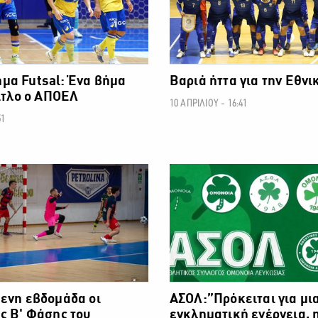
μα Futsal: Ένα βήμα
Βαριά ήττα για την Εθν
τίτλο ο ΑΠΟΕΛ
10 ΑΠΡΙΛΙΟΥ - 16:41
51
ΑΛΛΑ ΣΠΟΡ
ενη εβδομάδα οι
ΑΣΟΛ:”Πρόκειται για μι
ς Β' Φάσης του
εγκληματική ενέργεια, 