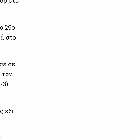
ορ στο
ο 29ο
λά στο
σε σε
 τον
3).
ς έξι
ς