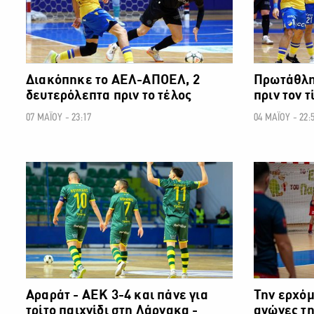
Διακόπηκε το ΑΕΛ-ΑΠΟΕΛ, 2
Πρωτάθλη
δευτερόλεπτα πριν το τέλος
πριν τον 
07 ΜΑΪΟΥ - 23:17
04 ΜΑΪΟΥ - 22:
ΑΛΛΑ ΣΠΟΡ
Αραράτ - ΑΕΚ 3-4 και πάνε για
Την ερχόμ
τρίτο παιχνίδι στη Λάρνακα -
αγώνες τη