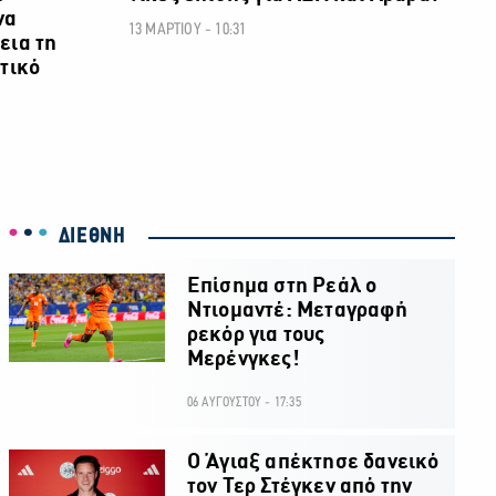
να
13 ΜΑΡΤΙΟΥ - 10:31
εια τη
τικό
ΔΙΕΘΝΗ
Επίσημα στη Ρεάλ ο
Ντιομαντέ: Μεταγραφή
ρεκόρ για τους
Μερένγκες!
06 ΑΥΓΟΥΣΤΟΥ - 17:35
Ο Άγιαξ απέκτησε δανεικό
τον Τερ Στέγκεν από την