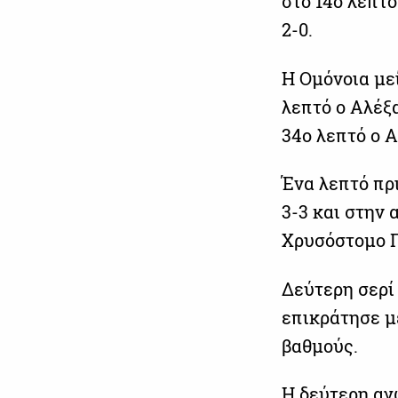
στο 14ο λεπτ
2-0.
Η Ομόνοια με
λεπτό ο Αλέξα
34ο λεπτό ο Α
Ένα λεπτό πρ
3-3 και στην
Χρυσόστομο Π
Δεύτερη σερί
επικράτησε μ
βαθμούς.
Η δεύτερη αγ