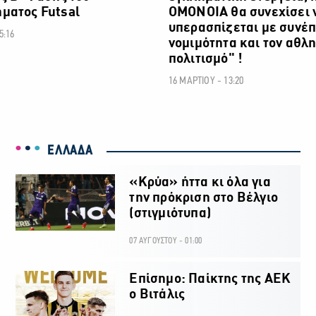
ματος Futsal
ΟΜΟΝΟΙΑ θα συνεχίσει 
υπερασπίζεται με συνέπ
5:16
νομιμότητα και τον αθλη
πολιτισμό" !
16 ΜΑΡΤΙΟΥ - 13:20
ΕΛΛΑΔΑ
«Κρύα» ήττα κι όλα για
την πρόκριση στο Βέλγιο
(στιγμιότυπα)
07 ΑΥΓΟΥΣΤΟΥ - 01:00
Επίσημο: Παίκτης της ΑΕΚ
ο Βιτάλις