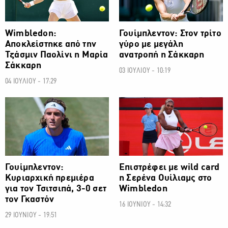
Wimbledon:
Γουίμπλεντον: Στον τρίτο
Αποκλείστηκε από την
γύρο με μεγάλη
Τζάσμιν Παολίνι η Μαρία
ανατροπή η Σάκκαρη
Σάκκαρη
03 ΙΟΥΛΙΟΥ - 10:19
04 ΙΟΥΛΙΟΥ - 17:29
ΑΛΛΑ ΣΠΟΡ
ΑΛΛΑ ΣΠΟΡ
Γουίμπλεντον:
Επιστρέφει με wild card
Κυριαρχική πρεμιέρα
η Σερένα Ουίλιαμς στο
για τον Τσιτσιπά, 3-0 σετ
Wimbledon
τον Γκαστόν
16 ΙΟΥΝΙΟΥ - 14:32
29 ΙΟΥΝΙΟΥ - 19:51