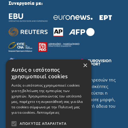
Συνεργασία με:
×
Αυτός ο ιστότοπος
χρησιμοποιεί cookies
Το σύνολο του περιεχομένου και των υπηρεσιών της
Αυτός ο ιστότοπος χρησιμοποιεί cookies
ιστοσελίδας του ΡΙΚ διατίθεται στους επισκέπτες
για τη βελτίωση της εμπειρίας των
αυστηρά για προσωπική χρήση. Απαγορεύεται η
χρηστών. Χρησιμοποιώντας τον ιστότοπό
χρήση ή επανεκπομπή του, σε οποιοδήποτε μορφή,
μας, παρέχετε τη συγκατάθεσή σας για όλα
με ή χωρίς επεξεργασία και χωρίς γραπτή άδεια του
τα cookies σύμφωνα με την Πολιτική μας
για τα cookies.
Λεπτομέρειες
ΡΙΚ.
ΑΠΟΛΎΤΩΣ ΑΠΑΡΑΊΤΗΤΑ