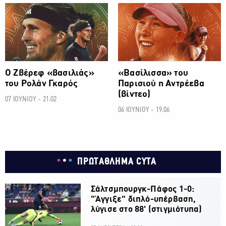
ΑΛΛΑ ΣΠΟΡ
ΑΛΛΑ ΣΠΟΡ
Ο Ζβέρεφ «βασιλιάς»
«Βασίλισσα» του
του Ρολάν Γκαρός
Παρισιού η Αντρέεβα
(βίντεο)
07 ΙΟΥΝΙΟΥ - 21:02
06 ΙΟΥΝΙΟΥ - 19:06
ΠΡΩΤΑΘΛΗΜΑ CYTA
Σάλτσμπουργκ-Πάφος 1-0:
"Άγγιξε" διπλό-υπέρβαση,
λύγισε στο 88' (στιγμιότυπα)