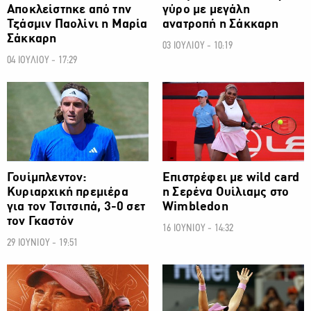
Αποκλείστηκε από την
γύρο με μεγάλη
Τζάσμιν Παολίνι η Μαρία
ανατροπή η Σάκκαρη
Σάκκαρη
03 ΙΟΥΛΙΟΥ - 10:19
04 ΙΟΥΛΙΟΥ - 17:29
ΑΛΛΑ ΣΠΟΡ
ΑΛΛΑ ΣΠΟΡ
Γουίμπλεντον:
Επιστρέφει με wild card
Κυριαρχική πρεμιέρα
η Σερένα Ουίλιαμς στο
για τον Τσιτσιπά, 3-0 σετ
Wimbledon
τον Γκαστόν
16 ΙΟΥΝΙΟΥ - 14:32
29 ΙΟΥΝΙΟΥ - 19:51
ΑΛΛΑ ΣΠΟΡ
ΑΛΛΑ ΣΠΟΡ