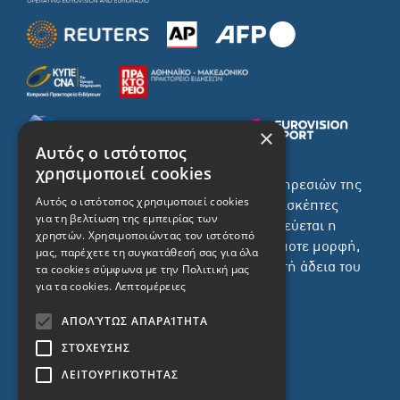
×
Αυτός ο ιστότοπος
χρησιμοποιεί cookies
Το σύνολο του περιεχομένου και των υπηρεσιών της
Αυτός ο ιστότοπος χρησιμοποιεί cookies
ιστοσελίδας του ΡΙΚ διατίθεται στους επισκέπτες
για τη βελτίωση της εμπειρίας των
αυστηρά για προσωπική χρήση. Απαγορεύεται η
χρηστών. Χρησιμοποιώντας τον ιστότοπό
χρήση ή επανεκπομπή του, σε οποιοδήποτε μορφή,
μας, παρέχετε τη συγκατάθεσή σας για όλα
με ή χωρίς επεξεργασία και χωρίς γραπτή άδεια του
τα cookies σύμφωνα με την Πολιτική μας
για τα cookies.
Λεπτομέρειες
ΡΙΚ.
ΑΠΟΛΎΤΩΣ ΑΠΑΡΑΊΤΗΤΑ
ΣΤΌΧΕΥΣΗΣ
ΛΕΙΤΟΥΡΓΙΚΌΤΗΤΑΣ
ΔΙΚΑΙΩΜΑ ΠΡΟΣΤΑΣΙΑΣ ΔΕΔΟΜΕΝΩΝ