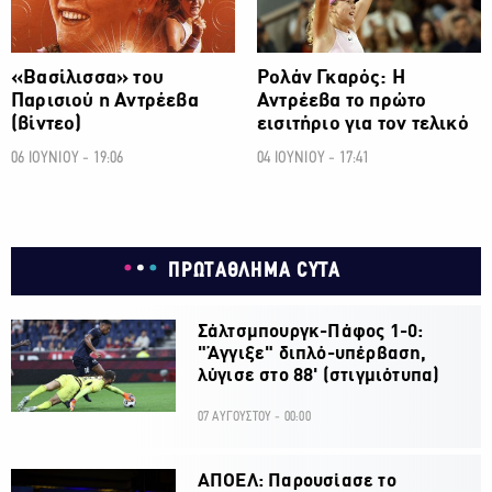
«Βασίλισσα» του
Ρολάν Γκαρός: Η
Παρισιού η Αντρέεβα
Αντρέεβα το πρώτο
(βίντεο)
εισιτήριο για τον τελικό
06 ΙΟΥΝΙΟΥ - 19:06
04 ΙΟΥΝΙΟΥ - 17:41
ΠΡΩΤΑΘΛΗΜΑ CYTA
Σάλτσμπουργκ-Πάφος 1-0:
"Άγγιξε" διπλό-υπέρβαση,
λύγισε στο 88' (στιγμιότυπα)
07 ΑΥΓΟΥΣΤΟΥ - 00:00
ΑΠΟΕΛ: Παρουσίασε το