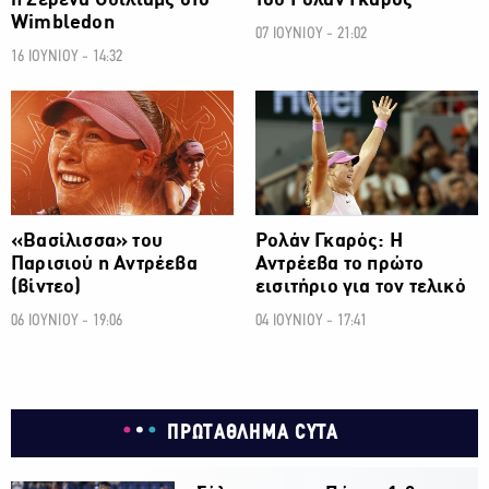
η Σερένα Ουίλιαμς στο
του Ρολάν Γκαρός
Wimbledon
07 ΙΟΥΝΙΟΥ - 21:02
16 ΙΟΥΝΙΟΥ - 14:32
ΑΛΛΑ ΣΠΟΡ
ΑΛΛΑ ΣΠΟΡ
«Βασίλισσα» του
Ρολάν Γκαρός: Η
Παρισιού η Αντρέεβα
Αντρέεβα το πρώτο
(βίντεο)
εισιτήριο για τον τελικό
06 ΙΟΥΝΙΟΥ - 19:06
04 ΙΟΥΝΙΟΥ - 17:41
ΠΡΩΤΑΘΛΗΜΑ CYTA