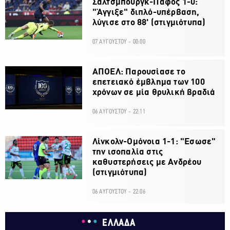
Σάλτσμπουργκ-Πάφος 1-0:
"Άγγιξε" διπλό-υπέρβαση,
λύγισε στο 88' (στιγμιότυπα)
07 ΑΥΓΟΥΣΤΟΥ - 00:00
ΑΠΟΕΛ: Παρουσίασε το
επετειακό έμβλημα των 100
χρόνων σε μία θρυλική βραδιά
06 ΑΥΓΟΥΣΤΟΥ - 22:11
Λίνκολν-Ομόνοια 1-1: "Εσωσε"
την ισοπαλία στις
καθυστερήσεις με Ανδρέου
(στιγμιότυπα)
06 ΑΥΓΟΥΣΤΟΥ - 22:06
ΕΛΛΑΔΑ