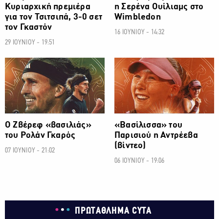
Κυριαρχική πρεμιέρα
η Σερένα Ουίλιαμς στο
για τον Τσιτσιπά, 3-0 σετ
Wimbledon
τον Γκαστόν
16 ΙΟΥΝΙΟΥ - 14:32
29 ΙΟΥΝΙΟΥ - 19:51
ΑΛΛΑ ΣΠΟΡ
ΑΛΛΑ ΣΠΟΡ
Ο Ζβέρεφ «βασιλιάς»
«Βασίλισσα» του
του Ρολάν Γκαρός
Παρισιού η Αντρέεβα
(βίντεο)
07 ΙΟΥΝΙΟΥ - 21:02
06 ΙΟΥΝΙΟΥ - 19:06
ΠΡΩΤΑΘΛΗΜΑ CYTA