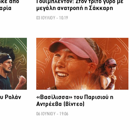
ηκε από
Γουίμπλεντον: Στον τρίτο γύρο με
Μαρία
μεγάλη ανατροπή η Σάκκαρη
03 ΙΟΥΛΙΟΥ - 10:19
ΑΛΛΑ ΣΠΟΡ
ΑΛΛΑ ΣΠΟΡ
ου Ρολάν
«Βασίλισσα» του Παρισιού η
Αντρέεβα (βίντεο)
06 ΙΟΥΝΙΟΥ - 19:06