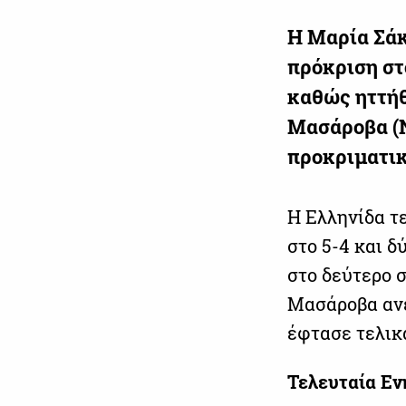
Η Μαρία Σάκ
πρόκριση στ
καθώς ηττήθ
Μασάροβα (Ν
προκριματικ
Η Ελληνίδα τ
στο 5-4 και δύ
στο δεύτερο σ
Μασάροβα ανέ
έφτασε τελικά
Τελευταία Ε