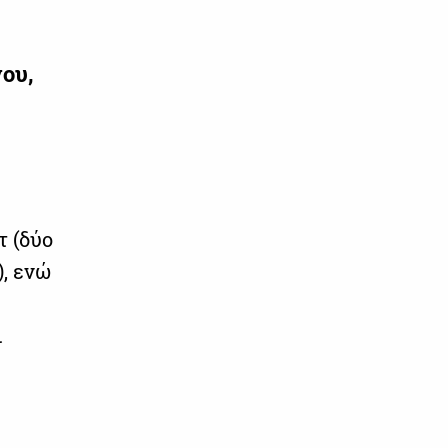
ου,
τ (δύο
), ενώ
ι