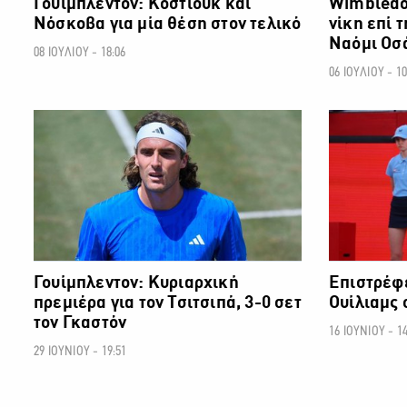
Γουίμπλεντον: Κόστιουκ και
Wimbledon
Νόσκοβα για μία θέση στον τελικό
νίκη επί 
Ναόμι Οσ
08 ΙΟΥΛΙΟΥ - 18:06
06 ΙΟΥΛΙΟΥ - 10
ΑΛΛΑ ΣΠΟΡ
Γουίμπλεντον: Κυριαρχική
Επιστρέφε
πρεμιέρα για τον Τσιτσιπά, 3-0 σετ
Ουίλιαμς
τον Γκαστόν
16 ΙΟΥΝΙΟΥ - 14
29 ΙΟΥΝΙΟΥ - 19:51