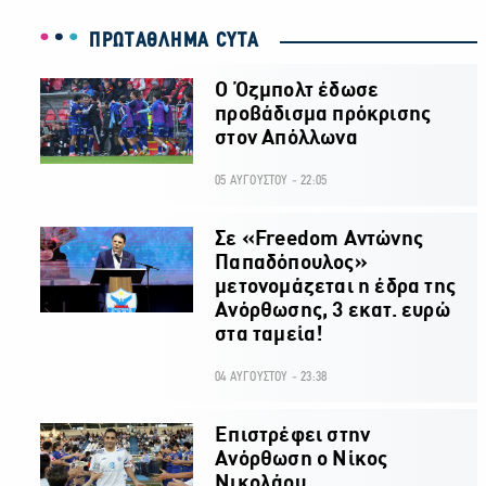
ΠΡΩΤΑΘΛΗΜΑ CYTA
Ο Όζμπολτ έδωσε
προβάδισμα πρόκρισης
στον Απόλλωνα
05 ΑΥΓΟΥΣΤΟΥ - 22:05
Σε «Freedom Αντώνης
Παπαδόπουλος»
μετονομάζεται η έδρα της
Ανόρθωσης, 3 εκατ. ευρώ
στα ταμεία!
04 ΑΥΓΟΥΣΤΟΥ - 23:38
Επιστρέφει στην
Ανόρθωση ο Νίκος
Νικολάου