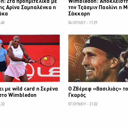
: Στα προημιτελικά με
Wimbledon: Αποκλείστ
της Αρίνα Σαμπαλένκα η
την Τζάσμιν Παολίνι η 
άκα
Σάκκαρη
:48
04 ΙΟΥΛΙΟΥ - 17:29
ΑΛΛΑ ΣΠΟΡ
ι με wild card η Σερένα
Ο Ζβέρεφ «βασιλιάς» τ
 στο Wimbledon
Γκαρός
:32
07 ΙΟΥΝΙΟΥ - 21:02