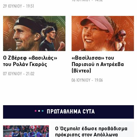
16 ΙΟΥΝΙΟΥ - 14:32
29 ΙΟΥΝΙΟΥ - 19:51
ΑΛΛΑ ΣΠΟΡ
ΑΛΛΑ ΣΠΟΡ
Ο Ζβέρεφ «βασιλιάς»
«Βασίλισσα» του
του Ρολάν Γκαρός
Παρισιού η Αντρέεβα
(βίντεο)
07 ΙΟΥΝΙΟΥ - 21:02
06 ΙΟΥΝΙΟΥ - 19:06
ΠΡΩΤΑΘΛΗΜΑ CYTA
Ο Όζμπολτ έδωσε προβάδισμα
πρόκρισης στον Απόλλωνα