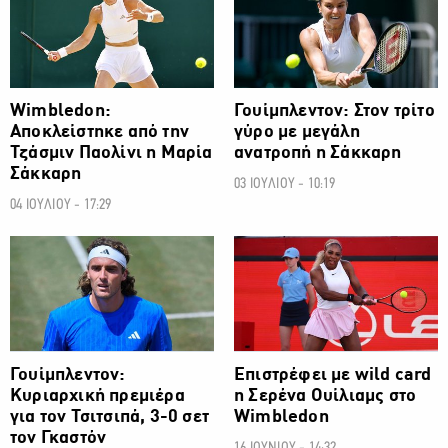
Wimbledon:
Γουίμπλεντον: Στον τρίτο
Αποκλείστηκε από την
γύρο με μεγάλη
Τζάσμιν Παολίνι η Μαρία
ανατροπή η Σάκκαρη
Σάκκαρη
03 ΙΟΥΛΙΟΥ - 10:19
04 ΙΟΥΛΙΟΥ - 17:29
ΑΛΛΑ ΣΠΟΡ
ΑΛΛΑ ΣΠΟΡ
Γουίμπλεντον:
Επιστρέφει με wild card
Κυριαρχική πρεμιέρα
η Σερένα Ουίλιαμς στο
για τον Τσιτσιπά, 3-0 σετ
Wimbledon
τον Γκαστόν