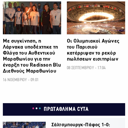
ΟΛΥΜΠΙΑΚΟΙ ΑΓΩΝΕΣ
ΟΛΥΜΠΙΑΚΟΙ ΑΓΩΝΕΣ
Με συγκίνηση, η
Οι Ολυμπιακοί Αγώνες
Λάρνακα υποδέχτηκε τη
του Παρισιού
Φλόγα του Αυθεντικού
κατέρριψαν το ρεκόρ
Μαραθωνίου για την
πωλήσεων εισιτηρίων
έναρξη του Radisson Blu
08 ΣΕΠΤΕΜΒΡΙΟΥ - 17:04
Διεθνούς Μαραθωνίου
16 ΝΟΕΜΒΡΙΟΥ - 09:01
ΠΡΩΤΑΘΛΗΜΑ CYTA
Σάλτσμπουργκ-Πάφος 1-0: