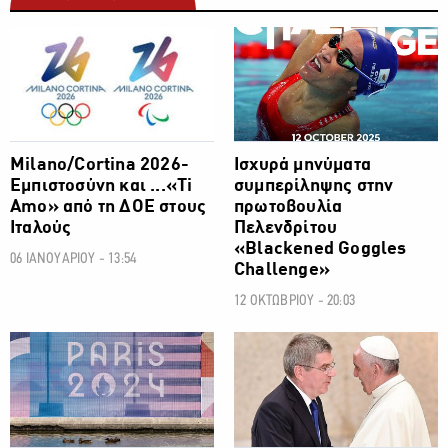
ΟΛΥΜΠΙΑΚΟΙ ΑΓΩΝΕΣ
ΟΛΥΜΠΙΑΚΟΙ ΑΓΩΝΕΣ
Milano/Cortina 2026-
Ισχυρά μηνύματα
Εμπιστοσύνη και ...«Ti
συμπερίληψης στην
Amo» από τη ΔΟΕ στους
πρωτοβουλία
Ιταλούς
Πελενδρίτου
«Blackened Goggles
06 ΙΑΝΟΥΑΡΙΟΥ - 13:54
Challenge»
12 ΟΚΤΩΒΡΙΟΥ - 20:03
ΟΛΥΜΠΙΑΚΟΙ ΑΓΩΝΕΣ
ΟΛΥΜΠΙΑΚΟΙ ΑΓΩΝΕΣ