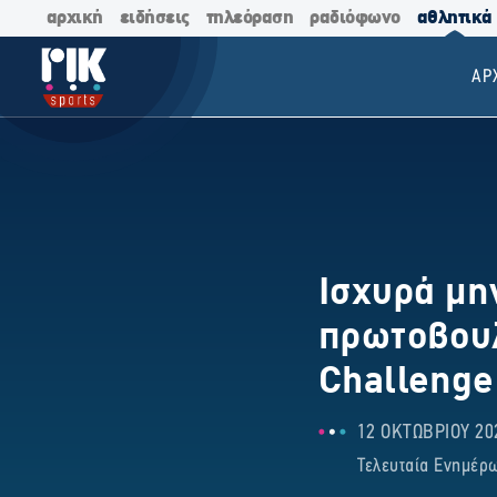
αρχική
ειδήσεις
τηλεόραση
ραδιόφωνο
αθλητικά
ΑΡ
Ισχυρά μη
πρωτοβουλ
Challeng
12 ΟΚΤΩΒΡΙΟΥ 202
Τελευταία Ενημέρω