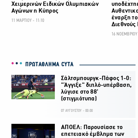
Χειμερινών Ειδικών Ολυμπιακών
υποδέχτηκ
Αγώνων η Κύπρος
Αυθεντικο
έναρξη το
11 ΜΑΡΤΙΟΥ - 11:10
Διεθνούς
16 ΝΟΕΜΒΡΙΟΥ 
ΠΡΩΤΑΘΛΗΜΑ CYTA
Σάλτσμπουργκ-Πάφος 1-0:
"Άγγιξε" διπλό-υπέρβαση,
λύγισε στο 88'
(στιγμιότυπα)
07 ΑΥΓΟΥΣΤΟΥ - 00:00
ΑΠΟΕΛ: Παρουσίασε το
επετειακό έμβλημα των