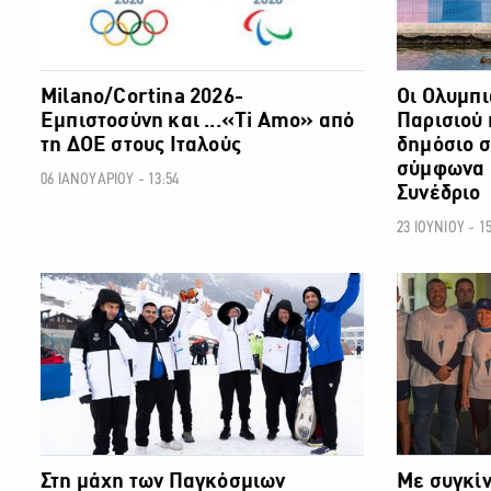
Milano/Cortina 2026-
Οι Ολυμπι
Εμπιστοσύνη και ...«Ti Amo» από
Παρισιού 
τη ΔΟΕ στους Ιταλούς
δημόσιο σ
σύμφωνα 
06 ΙΑΝΟΥΑΡΙΟΥ - 13:54
Συνέδριο
23 ΙΟΥΝΙΟΥ - 15
ΟΛΥΜΠΙΑΚΟΙ ΑΓΩΝΕΣ
Στη μάχη των Παγκόσμιων
Με συγκί