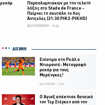
 ρεκόρ
Παραολυμπιακών με την τελετή
λήξης στο Stade de France –
Παίρνει τη σκυτάλη το Λος
Άντζελες (21:30 ΡΙΚ2-ΡΙΚΗD)
08 ΣΕΠΤΕΜΒΡΙΟΥ - 14:44
ΔΙΕΘΝΗ
Επίσημα στη Ρεάλ ο
Ντιομαντέ: Μεταγραφή
ρεκόρ για τους
Μερένγκες!
06 ΑΥΓΟΥΣΤΟΥ - 17:35
Ο Άγιαξ απέκτησε δανεικό
τον Τερ Στέγκεν από την