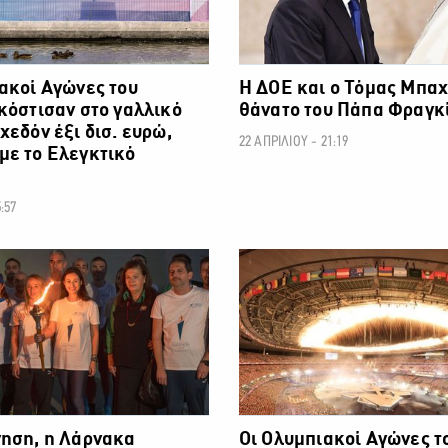
ακοί Αγώνες του
Η ΔΟΕ και ο Τόμας Μπαχ 
κόστισαν στο γαλλικό
θάνατο του Πάπα Φραγκ
χεδόν έξι δισ. ευρώ,
22 ΑΠΡΙΛΙΟΥ - 21:19
με το Ελεγκτικό
:57
ΟΛΥΜΠΙΑΚΟΙ ΑΓΩΝΕΣ
ΟΛΥΜΠΙ
νηση, η Λάρνακα
Οι Ολυμπιακοί Αγώνες τ