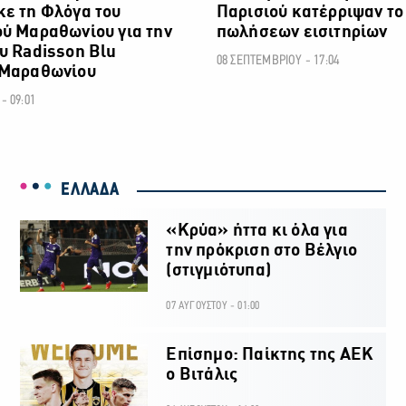
ε τη Φλόγα του
Παρισιού κατέρριψαν το
ύ Μαραθωνίου για την
πωλήσεων εισιτηρίων
υ Radisson Blu
08 ΣΕΠΤΕΜΒΡΙΟΥ - 17:04
 Μαραθωνίου
- 09:01
ΕΛΛΑΔΑ
«Κρύα» ήττα κι όλα για
την πρόκριση στο Βέλγιο
(στιγμιότυπα)
07 ΑΥΓΟΥΣΤΟΥ - 01:00
Επίσημο: Παίκτης της ΑΕΚ
ο Βιτάλις