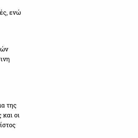
ές, ενώ
λών
σινη
μα της
και οι
ίστος