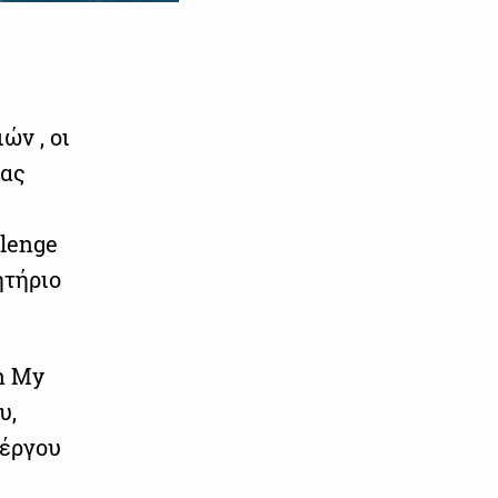
ών , οι
νας
lenge
ητήριο
h My
υ,
 έργου