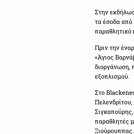
Στην εκδήλωσ
τα έσοδα από
παραθλητικό 
Πριν την ένα
«Άγιος Βαρνάβ
διοργάνωση, 
εξοπλισμού.
Στο Blackene
Πελενδρίτου,
Σιγκαπούρης,
παραθλητές μ
Ξιούρουππας.