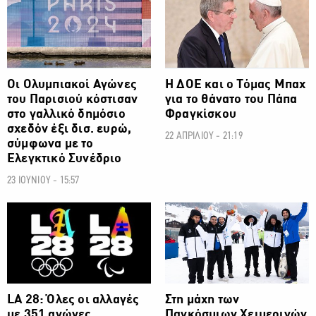
Οι Ολυμπιακοί Αγώνες
Η ΔΟΕ και ο Τόμας Μπαχ
του Παρισιού κόστισαν
για το θάνατο του Πάπα
στο γαλλικό δημόσιο
Φραγκίσκου
σχεδόν έξι δισ. ευρώ,
22 ΑΠΡΙΛΙΟΥ - 21:19
σύμφωνα με το
Ελεγκτικό Συνέδριο
23 ΙΟΥΝΙΟΥ - 15:57
ΟΛΥΜΠΙΑΚΟΙ ΑΓΩΝΕΣ
ΟΛΥΜΠΙΑΚΟΙ ΑΓΩΝΕΣ
LA 28: Όλες οι αλλαγές
Στη μάχη των
με 351 αγώνες
Παγκόσμιων Χειμερινών