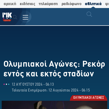
αρχική
ειδήσεις
τηλεόραση
ραδιόφωνο
αθλητικά
ψ
Ολυμπιακοί Αγώνες: Ρεκόρ
εντός και εκτός σταδίων
12 ΑΥΓΟΥΣΤΟΥ 2024 - 06:13
Τελευταία Ενημέρωση: 12 Αυγούστου 2024 - 06:15
ΟΛΥΜΠΙΑΚΟΙ ΑΓΩΝΕΣ