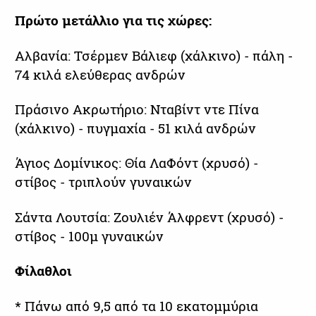
Πρώτο μετάλλιο για τις χώρες:
Αλβανία: Τσέρμεν Βάλιεφ (χάλκινο) - πάλη -
74 κιλά ελεύθερας ανδρών
Πράσινο Ακρωτήριο: Νταβίντ ντε Πίνα
(χάλκινο) - πυγμαχία - 51 κιλά ανδρών
Άγιος Δομίνικος: Θία ΛαΦόντ (χρυσό) -
στίβος - τριπλούν γυναικών
Σάντα Λουτσία: Ζουλιέν Άλφρεντ (χρυσό) -
στίβος - 100μ γυναικών
Φίλαθλοι
* Πάνω από 9,5 από τα 10 εκατομμύρια