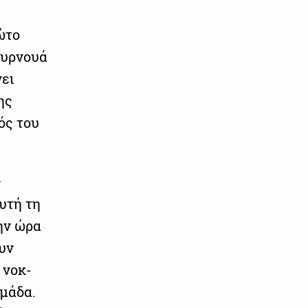
ώτο
ουρνουά
νει
ης
ός του
ς
υτή τη
την ώρα
υν
 νοκ-
μάδα.