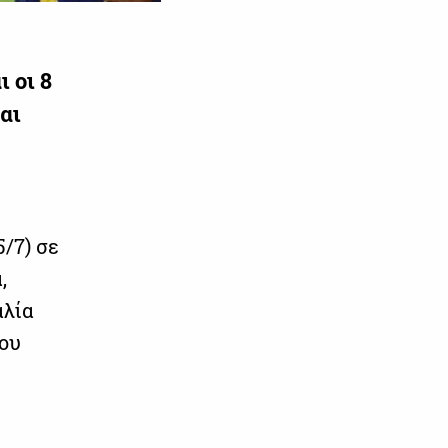
 οι 8
αι
/7) σε
,
αλία
του