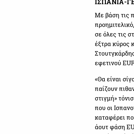
ΙΣΠΑΝΙΑ-ΓΕ
Με βάση τις 
προημιτελικό
σε όλες τις σ
έξτρα κύρος 
Στουτγκάρδης,
εφετινού EU
«Θα είναι σί
παίζουν πιθα
στιγμή» τόνισ
που οι Ισπαν
καταφέρει πο
άουτ φάση EU