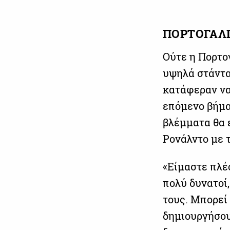
ΠΟΡΤΟΓΑΛΙΑ
Ούτε η Πορτο
υψηλά στάντα
κατάφεραν να
επόμενο βήμα 
βλέμματα θα 
Ρονάλντο με 
«Είμαστε πλέο
πολύ δυνατοί
τους. Μπορεί
δημιουργήσου