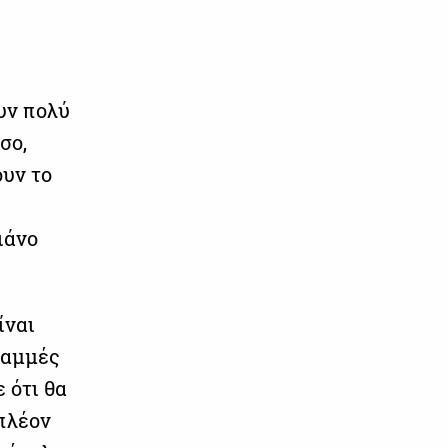
υν πολύ
σο,
ουν το
ιάνο
ίναι
ραμμές
 ότι θα
πλέον