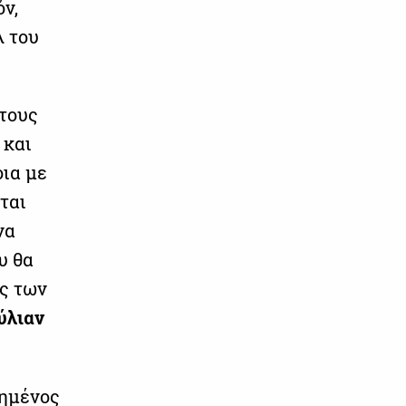
ν,
λ του
 τους
 και
οια με
ται
να
υ θα
ός των
ύλιαν
τημένος