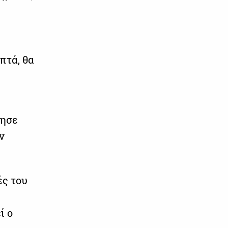
πτά, θα
κησε
ν
ές του
ί ο