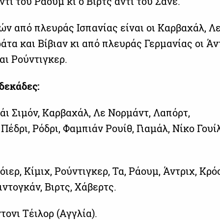
τί του Ράουμ κι ο Βιρτς αντί του Σανέ.
ών από πλευράς Ισπανίας είναι οι Καρβαχάλ, Λ
τα και Βίβιαν κι από πλευράς Γερμανίας οι Άντ
αι Ρούντιγκερ.
νδεκάδες:
άι Σιμόν, Καρβαχάλ, Λε Νορμάντ, Λαπόρτ,
Πέδρι, Ρόδρι, Φαμπιάν Ρουίθ, Γιαμάλ, Νίκο Γουί
ιερ, Κίμιχ, Ρούντιγκερ, Τα, Ράουμ, Άντριχ, Κρό
ντογκάν, Βιρτς, Χάβερτς.
τονι Τέιλορ (Αγγλία).