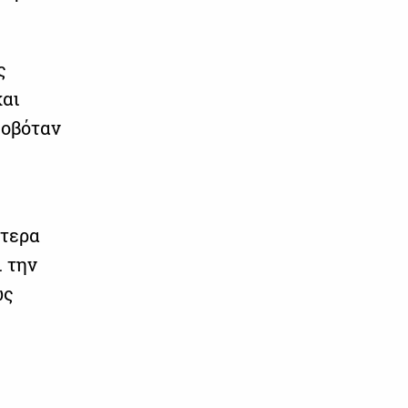
ς
και
φοβόταν
ότερα
 την
ως