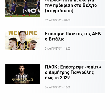
«Κρύα» ήττα κι όλα για
την πρόκριση στο Βέλγιο
(στιγμιότυπα)
07 ΑΥΓΟΥΣΤΟΥ - 01:00
Επίσημο: Παίκτης της ΑΕΚ
ο Βιτάλις
06 ΑΥΓΟΥΣΤΟΥ - 16:02
ΠΑΟΚ: Επέστρεψε «σπίτι»
ο Δημήτρης Γιαννούλης
έως το 2029
06 ΑΥΓΟΥΣΤΟΥ - 16:01