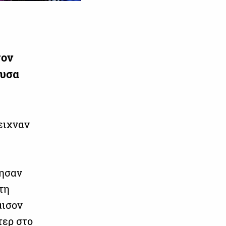
τον
ουσα
ειχναν
τησαν
τη
άισον
τερ στο