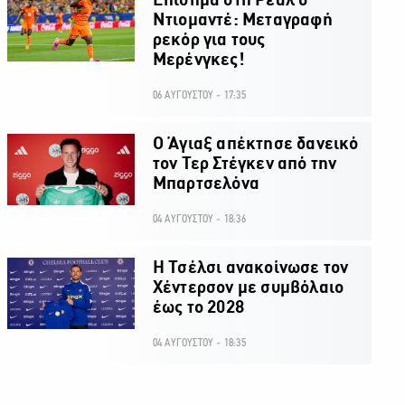
Επίσημα στη Ρεάλ ο
Ντιομαντέ: Μεταγραφή
ρεκόρ για τους
Μερένγκες!
06 ΑΥΓΟΥΣΤΟΥ - 17:35
Ο Άγιαξ απέκτησε δανεικό
τον Τερ Στέγκεν από την
Μπαρτσελόνα
04 ΑΥΓΟΥΣΤΟΥ - 18:36
H Τσέλσι ανακοίνωσε τον
Χέντερσον με συμβόλαιο
έως το 2028
04 ΑΥΓΟΥΣΤΟΥ - 18:35