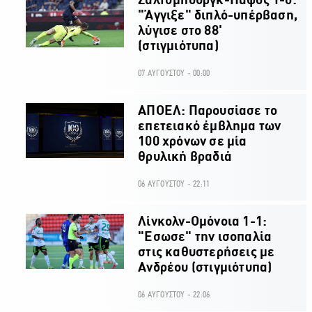
Σάλτσμπουργκ-Πάφος 1-0:
"Άγγιξε" διπλό-υπέρβαση,
λύγισε στο 88'
(στιγμιότυπα)
07 ΑΥΓΟΥΣΤΟΥ - 00:00
ΑΠΟΕΛ: Παρουσίασε το
επετειακό έμβλημα των
100 χρόνων σε μία
θρυλική βραδιά
06 ΑΥΓΟΥΣΤΟΥ - 22:11
Λίνκολν-Ομόνοια 1-1:
"Εσωσε" την ισοπαλία
στις καθυστερήσεις με
Ανδρέου (στιγμιότυπα)
06 ΑΥΓΟΥΣΤΟΥ - 22:06