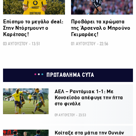
Επίσημο το μεγάλο deal:
Προβάρει τα χρώματα
Στην Ντόρτμουντ ο
της Άρσεναλ ο Μπρούνο
Καρέτσας!
Γκιμαράες!
03 ΑΥΓΟΥΣΤΟΥ - 13:51
01 ΑΥΓΟΥΣΤΟΥ - 22:56
ΠΡΩΤΑΘΛΗΜΑ CYTA
ΑΕΛ – Ραντόμιακ 1-1: Με
Κονσεϊσάο απέφυγε την ήττα
στο φινάλε
09 ΑΥΓΟΥΣΤΟΥ - 23:53
Κοίταξε στα μάτια την Ουνιόν