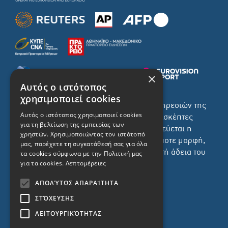
×
Αυτός ο ιστότοπος
χρησιμοποιεί cookies
Το σύνολο του περιεχομένου και των υπηρεσιών της
Αυτός ο ιστότοπος χρησιμοποιεί cookies
ιστοσελίδας του ΡΙΚ διατίθεται στους επισκέπτες
για τη βελτίωση της εμπειρίας των
αυστηρά για προσωπική χρήση. Απαγορεύεται η
χρηστών. Χρησιμοποιώντας τον ιστότοπό
χρήση ή επανεκπομπή του, σε οποιοδήποτε μορφή,
μας, παρέχετε τη συγκατάθεσή σας για όλα
με ή χωρίς επεξεργασία και χωρίς γραπτή άδεια του
τα cookies σύμφωνα με την Πολιτική μας
για τα cookies.
Λεπτομέρειες
ΡΙΚ.
ΑΠΟΛΎΤΩΣ ΑΠΑΡΑΊΤΗΤΑ
ΣΤΌΧΕΥΣΗΣ
ΛΕΙΤΟΥΡΓΙΚΌΤΗΤΑΣ
ΔΙΚΑΙΩΜΑ ΠΡΟΣΤΑΣΙΑΣ ΔΕΔΟΜΕΝΩΝ