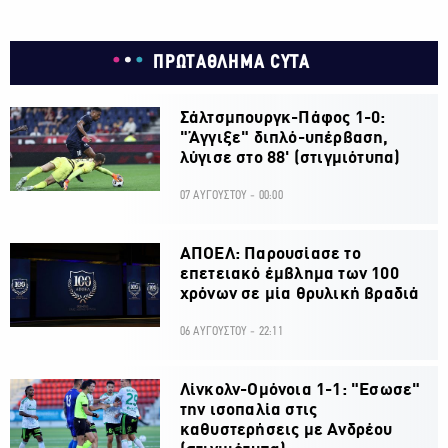
ΠΡΩΤΑΘΛΗΜΑ CYTA
Σάλτσμπουργκ-Πάφος 1-0:
"Άγγιξε" διπλό-υπέρβαση,
λύγισε στο 88' (στιγμιότυπα)
07 ΑΥΓΟΥΣΤΟΥ - 00:00
ΑΠΟΕΛ: Παρουσίασε το
επετειακό έμβλημα των 100
χρόνων σε μία θρυλική βραδιά
06 ΑΥΓΟΥΣΤΟΥ - 22:11
Λίνκολν-Ομόνοια 1-1: "Εσωσε"
την ισοπαλία στις
καθυστερήσεις με Ανδρέου