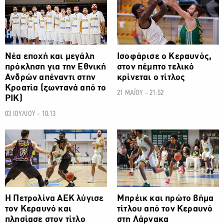
Νέα εποχή και μεγάλη
Ισοφάρισε ο Κεραυνός,
πρόκληση για την Εθνική
στον πέμπτο τελικό
Ανδρών απέναντι στην
κρίνεται ο τίτλος
Κροατία (ζωντανά από το
21 ΜΑΪΟΥ - 21:52
ΡΙΚ)
03 ΙΟΥΛΙΟΥ - 10:13
Η Πετρολίνα ΑΕΚ λύγισε
Μπρέικ και πρώτο βήμα
τον Κεραυνό και
τίτλου από τον Κεραυνό
πλησίασε στον τίτλο
στη Λάρνακα