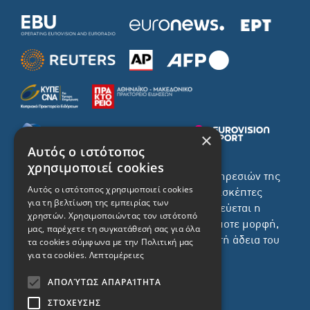
×
Αυτός ο ιστότοπος
χρησιμοποιεί cookies
Το σύνολο του περιεχομένου και των υπηρεσιών της
Αυτός ο ιστότοπος χρησιμοποιεί cookies
ιστοσελίδας του ΡΙΚ διατίθεται στους επισκέπτες
για τη βελτίωση της εμπειρίας των
αυστηρά για προσωπική χρήση. Απαγορεύεται η
χρηστών. Χρησιμοποιώντας τον ιστότοπό
χρήση ή επανεκπομπή του, σε οποιοδήποτε μορφή,
μας, παρέχετε τη συγκατάθεσή σας για όλα
με ή χωρίς επεξεργασία και χωρίς γραπτή άδεια του
τα cookies σύμφωνα με την Πολιτική μας
για τα cookies.
Λεπτομέρειες
ΡΙΚ.
ΑΠΟΛΎΤΩΣ ΑΠΑΡΑΊΤΗΤΑ
ΣΤΌΧΕΥΣΗΣ