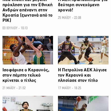
πρόκληση για την Εθνική
δεύτερη συνεχόμενη
Ανδρών απέναντι στην
χρονιά!
Κροατία (ζωντανά από το
25 ΜΑΪΟΥ - 22:08
ΡΙΚ)
03 ΙΟΥΛΙΟΥ - 10:13
Ισοφάρισε ο Κεραυνός,
Η Πετρολίνα ΑΕΚ λύγισε
στον πέμπτο τελικό
τον Κεραυνό και
κρίνεται ο τίτλος
πλησίασε στον τίτλο
21 ΜΑΪΟΥ - 21:52
17 ΜΑΪΟΥ - 18:25