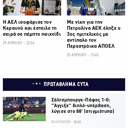
Η ΑΕΛ ισοφάρισε τον
Με νίκη για την
Κεραυνό και έστειλε τη
Πετρολίνα ΑΕΚ έληξε ο
σειρά σε πέμπτο παιχνίδι
3ος ημιτελικός με
αντίπαλο τον
29 ΑΠΡΙΛΙΟΥ - 22:54
Περεστρόικα ΑΠΟΕΛ
25 ΑΠΡΙΛΙΟΥ - 13:40
ΠΡΩΤΑΘΛΗΜΑ CYTA
Σάλτσμπουργκ-Πάφος 1-0:
"Άγγιξε" διπλό-υπέρβαση,
λύγισε στο 88' (στιγμιότυπα)
07 ΑΥΓΟΥΣΤΟΥ - 00:00