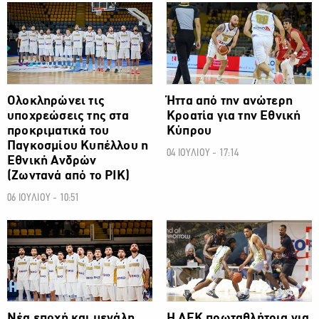
Ολοκληρώνει τις
Ήττα από την ανώτερη
υποχρεώσεις της στα
Κροατία για την Εθνική
προκριματικά του
Κύπρου
Παγκοσμίου Κυπέλλου η
04 ΙΟΥΛΙΟΥ - 17:14
Εθνική Ανδρών
(Ζωντανά από το ΡΙΚ)
06 ΙΟΥΛΙΟΥ - 10:51
Νέα εποχή και μεγάλη
Η ΑΕΚ πρωταθλήτρια για