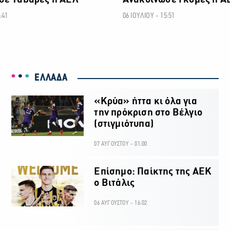
σε Ταβάρες η ΑΕΛ
Ανακοίνωσε Γκόμες η Α
:41
06 ΙΟΥΛΙΟΥ - 15:51
ΕΛΛΑΔΑ
«Κρύα» ήττα κι όλα για
την πρόκριση στο Βέλγιο
(στιγμιότυπα)
07 ΑΥΓΟΥΣΤΟΥ - 01:00
Επίσημο: Παίκτης της ΑΕΚ
ο Βιτάλις
06 ΑΥΓΟΥΣΤΟΥ - 16:02