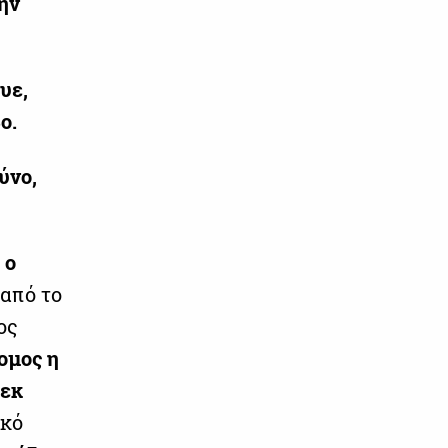
την
υε,
ο.
ύνο,
o
από το
ος
ομος η
 εκ
ικό