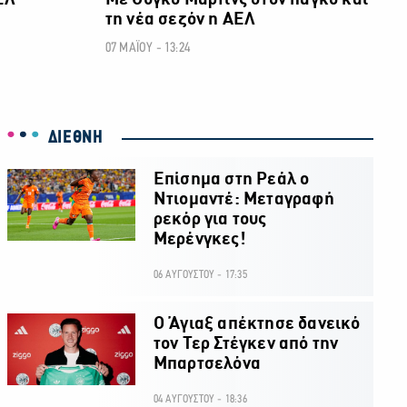
ΕΛ
Με Ούγκο Μαρτίνς στον πάγκο και
τη νέα σεζόν η ΑΕΛ
07 ΜΑΪΟΥ - 13:24
ΔΙΕΘΝΗ
Επίσημα στη Ρεάλ ο
Ντιομαντέ: Μεταγραφή
ρεκόρ για τους
Μερένγκες!
06 ΑΥΓΟΥΣΤΟΥ - 17:35
Ο Άγιαξ απέκτησε δανεικό
τον Τερ Στέγκεν από την
Μπαρτσελόνα
04 ΑΥΓΟΥΣΤΟΥ - 18:36