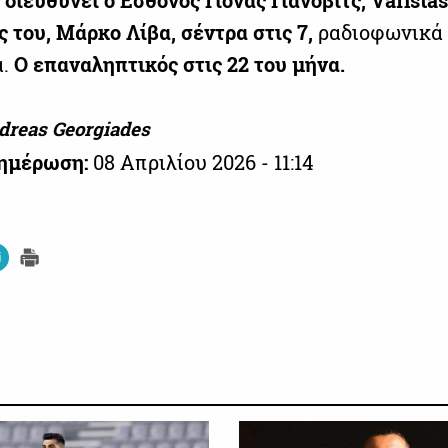
 διευθύνει ο Εσθονός
Γιόνας
Γιάνοβιτς,
Varistas
 του, Μάρκο Λίβα, σέντρα
στις 7,
ραδιοφωνικά 
α.
Ο επαναληπτικός στις 22 του μήνα.
dreas Georgiades
νημέρωση:
08 Απριλίου 2026 - 11:14
ΠΡΩΤΑΘΛΗΜΑ CYTA
ΠΡΩΤΑ