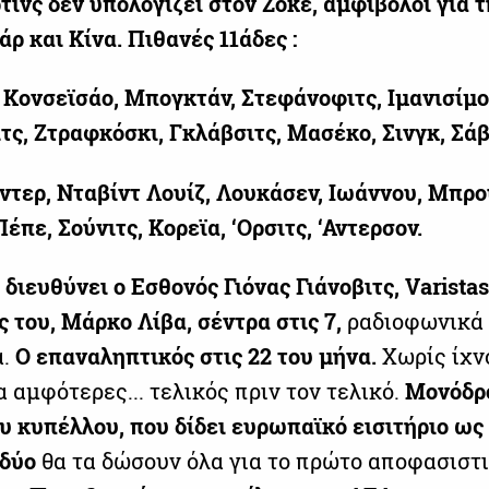
τίνς
δεν υπολογίζει στον Ζόκε, αμφίβολοι για 
άρ
και Κίνα. Πιθανές 11άδες :
Κονσεϊσάο,
Μπογκτάν,
Στεφάνοφιτς,
Ιμανισίμο
τς,
Ζτραφκόσκι,
Γκλάβσιτς,
Μασέκο,
Σινγκ,
Σάβ
ντερ,
Νταβίντ
Λουίζ,
Λουκάσεν, Ιωάννου,
Μπρο
Πέπε,
Σούνιτς,
Κορεϊα,
‘Ορσιτς, ‘Αντερσον.
 διευθύνει ο Εσθονός
Γιόνας
Γιάνοβιτς,
Varistas
 του, Μάρκο Λίβα, σέντρα
στις 7,
ραδιοφωνικά 
α.
Ο επαναληπτικός στις 22 του μήνα.
Χωρίς ίχν
 αμφότερες... τελικός πριν τον τελικό.
Μονόδρ
υ κυπέλλου, που δίδει ευρωπαϊκό εισιτήριο ως
 δύο
θα τα δώσουν όλα για το πρώτο αποφασιστ