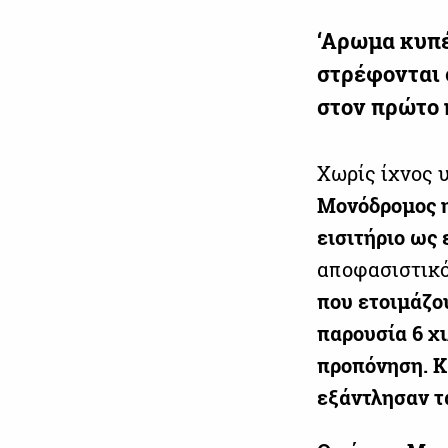
‘Αρωμα
κυπ
στρέφονται
στον πρώτο 
Χωρίς ίχνος υ
Μονόδρομος η
εισιτήριο ως 
αποφασιστικ
που ετοιμάζο
παρουσία 6 χι
προπόνηση. Κ
εξάντλησαν τα