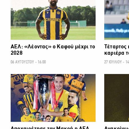
ΑΕΛ: «Λέοντας» ο Καφού μέχρι το
Τέταρτος 
2028
καριέρα 
06 ΑΥΓΟΥΣΤΟΥ - 16:00
27 ΙΟΥΛΙΟΥ - 14
ΠΡΩΤΑΘΛΗΜΑ CYTA