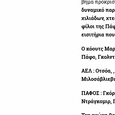
βήμα πρόκρι
δυναμικό πα
χιλιάδων, χτε
φίλοι της Πά
εισιτήρια που
Ο κόουτς
Μαρ
Πάφο,
Γκολντ
ΑΕΛ :
Οτσόα, ,
Μιλοσάβλιεβι
ΠΑΦΟΣ :
Γκόρ
Ντράγκομιρ,