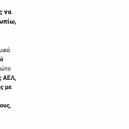
ς να
ωπίω,
ικό.
κό
ρώτο
ς ΑΕΛ,
ς με
ους,