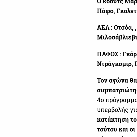
Ο κόουτς
Μαρ
Πάφο,
Γκολντ
ΑΕΛ :
Οτσόα, ,
Μιλοσάβλιεβι
ΠΑΦΟΣ :
Γκόρ
Ντράγκομιρ,
Τον αγώνα θα
συμπατριώτης
4ο πρόγραμμ
υπερβολής για
κατάκτηση το
τούτου και οι