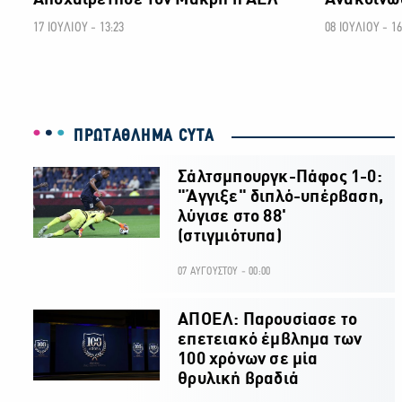
Αποχαιρέτησε τον Μακρή η ΑΕΛ
Ανακοίνω
17 ΙΟΥΛΙΟΥ - 13:23
08 ΙΟΥΛΙΟΥ - 16
ΠΡΩΤΑΘΛΗΜΑ CYTA
Σάλτσμπουργκ-Πάφος 1-0:
"Άγγιξε" διπλό-υπέρβαση,
λύγισε στο 88'
(στιγμιότυπα)
07 ΑΥΓΟΥΣΤΟΥ - 00:00
ΑΠΟΕΛ: Παρουσίασε το
επετειακό έμβλημα των
100 χρόνων σε μία
θρυλική βραδιά