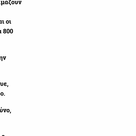
ιμάζουν
ι οι
α 800
την
υε,
ο.
ύνο,