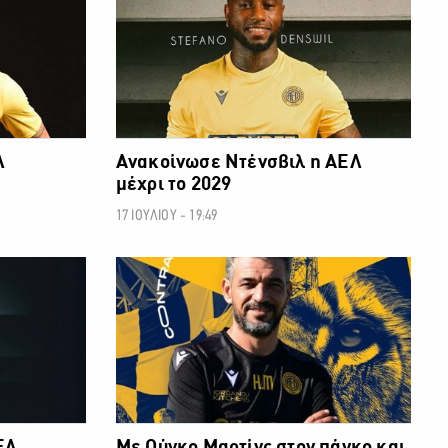
Λ
Ανακοίνωσε Ντένσβιλ η ΑΕΛ
μέχρι το 2029
17 ΙΟΥΛΙΟΥ - 19:49
ΘΛΗΜΑ CYTA
ΠΡΩΤΑΘΛΗΜΑ CYTA