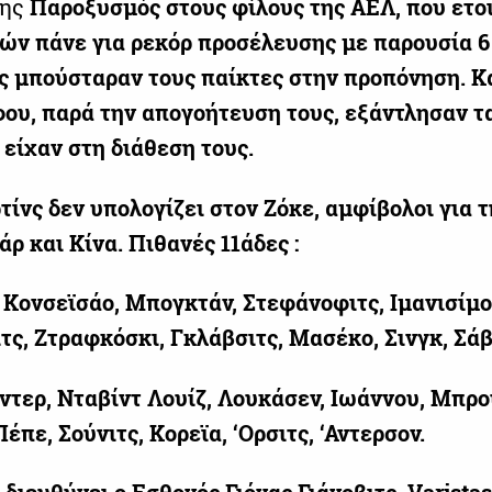
σης
Παροξυσμός στους φίλους της ΑΕΛ, που ετο
ρών
πάνε για ρεκόρ προσέλευσης με παρουσία 6
ς
μπούσταραν
τους παίκτες στην προπόνηση. Κα
φου, παρά την απογοήτευση τους, εξάντλησαν τ
 είχαν
στη διάθεση τους.
τίνς
δεν υπολογίζει στον Ζόκε, αμφίβολοι για 
άρ
και Κίνα. Πιθανές 11άδες :
Κονσεϊσάο,
Μπογκτάν,
Στεφάνοφιτς,
Ιμανισίμο
τς,
Ζτραφκόσκι,
Γκλάβσιτς,
Μασέκο,
Σινγκ,
Σάβ
ντερ,
Νταβίντ
Λουίζ,
Λουκάσεν, Ιωάννου,
Μπρο
Πέπε,
Σούνιτς,
Κορεϊα,
‘Ορσιτς, ‘Αντερσον.