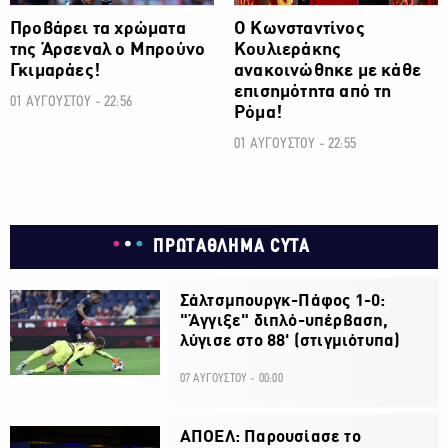
Προβάρει τα χρώματα
Ο Κωνσταντίνος
της Άρσεναλ ο Μπρούνο
Κουλιεράκης
Γκιμαράες!
ανακοινώθηκε με κάθε
επισημότητα από τη
01 ΑΥΓΟΥΣΤΟΥ - 22:56
Ρόμα!
01 ΑΥΓΟΥΣΤΟΥ - 22:55
ΠΡΩΤΑΘΛΗΜΑ CYTA
Σάλτσμπουργκ-Πάφος 1-0:
"Άγγιξε" διπλό-υπέρβαση,
λύγισε στο 88' (στιγμιότυπα)
07 ΑΥΓΟΥΣΤΟΥ - 00:00
ΑΠΟΕΛ: Παρουσίασε το