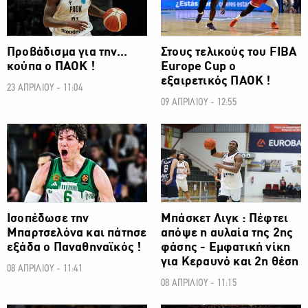
Προβάδισμα για την...
Στους τελικούς του FIBA
κούπα ο ΠΑΟΚ !
Europe Cup ο
εξαιρετικός ΠΑΟΚ !
23 ΑΠΡΙΛΙΟΥ - 11:04
09 ΑΠΡΙΛΙΟΥ - 12:55
ΜΠΑΣΚΕΤ
ΜΠΑΣΚΕΤ
Ισοπέδωσε την
Μπάσκετ Λιγκ : Πέφτει
Μπαρτσελόνα και πάτησε
απόψε η αυλαία της 2ης
εξάδα ο Παναθηναϊκός !
φάσης - Εμφατική νίκη
για Κεραυνό και 2η θέση
08 ΑΠΡΙΛΙΟΥ - 11:41
08 ΑΠΡΙΛΙΟΥ - 11:15