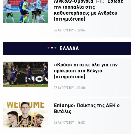
Λίνκολν-Ομόνοια 1-1: "Εσωσε"
την ισοπαλία στις
καθυστερήσεις με Ανδρέου
(στιγμιότυπα)
06 ΑΥΓΟΥΣΤΟΥ - 22:06
ΕΛΛΑΔΑ
«Κρύα» ήττα κι όλα για την
πρόκριση στο Βέλγιο
(στιγμιότυπα)
07 ΑΥΓΟΥΣΤΟΥ - 01:00
Επίσημο: Παίκτης της ΑΕΚ ο
Βιτάλις
06 ΑΥΓΟΥΣΤΟΥ - 16:02