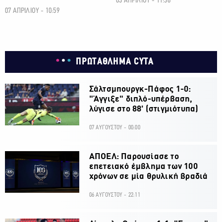
03 ΑΠΡΙΛΙΟΥ - 11:36
07 ΑΠΡΙΛΙΟΥ - 10:59
ΠΡΩΤΑΘΛΗΜΑ CYTA
Σάλτσμπουργκ-Πάφος 1-0:
"Άγγιξε" διπλό-υπέρβαση,
λύγισε στο 88' (στιγμιότυπα)
07 ΑΥΓΟΥΣΤΟΥ - 00:00
ΑΠΟΕΛ: Παρουσίασε το
επετειακό έμβλημα των 100
χρόνων σε μία θρυλική βραδιά
06 ΑΥΓΟΥΣΤΟΥ - 22:11