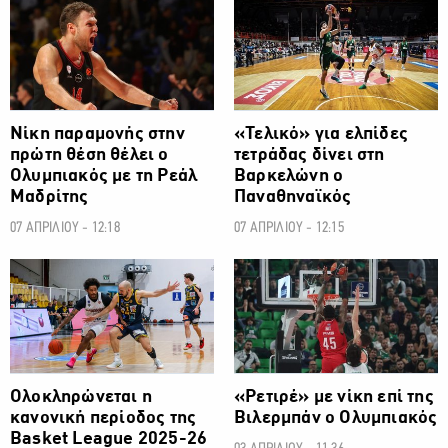
ΜΠΑΣΚΕΤ
ΜΠΑΣΚΕΤ
Νίκη παραμονής στην
«Τελικό» για ελπίδες
πρώτη θέση θέλει ο
τετράδας δίνει στη
Ολυμπιακός με τη Ρεάλ
Βαρκελώνη ο
Μαδρίτης
Παναθηναϊκός
07 ΑΠΡΙΛΙΟΥ - 12:18
07 ΑΠΡΙΛΙΟΥ - 12:15
ΜΠΑΣΚΕΤ
ΜΠΑΣΚΕΤ
Ολοκληρώνεται η
«Ρετιρέ» με νίκη επί της
κανονική περίοδος της
Βιλερμπάν ο Ολυμπιακός
Basket League 2025-26