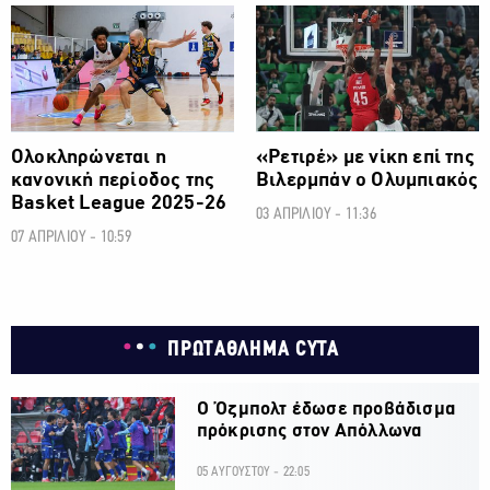
ΜΠΑΣΚΕΤ
ΜΠΑΣΚΕΤ
Ολοκληρώνεται η
«Ρετιρέ» με νίκη επί της
κανονική περίοδος της
Βιλερμπάν ο Ολυμπιακός
Basket League 2025-26
03 ΑΠΡΙΛΙΟΥ - 11:36
07 ΑΠΡΙΛΙΟΥ - 10:59
ΠΡΩΤΑΘΛΗΜΑ CYTA
Ο Όζμπολτ έδωσε προβάδισμα
πρόκρισης στον Απόλλωνα
05 ΑΥΓΟΥΣΤΟΥ - 22:05