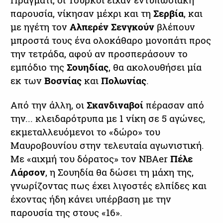
παρουσία, νίκησαν μέχρι και τη
Σερβία
, και
με ηγέτη τον
Αλπερέν Σενγκούν
βλέπουν
μπροστά τους ένα ολοκάθαρο μονοπάτι προς
την τετράδα, αφού αν προσπεράσουν το
εμπόδιο της
Σουηδίας
, θα ακολουθήσει μία
εκ των
Βοσνίας
και
Πολωνίας
.
Από την άλλη, οι
Σκανδιναβοί
πέρασαν από
την... κλειδαρότρυπα με 1 νίκη σε 5 αγώνες,
εκμεταλλευόμενοι το «δώρο» του
Μαυροβουνίου στην τελευταία αγωνιστική.
Με «αιχμή του δόρατος» τον NBAer
Πέλε
Λάρσον
, η Σουηδία θα δώσει τη μάχη της,
γνωρίζοντας πως έχει λιγοστές ελπίδες και
έχοντας ήδη κάνει υπέρβαση με την
παρουσία της στους «16».