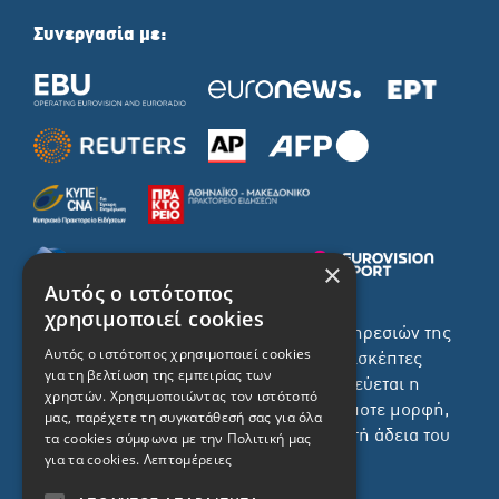
Συνεργασία με:
×
Αυτός ο ιστότοπος
χρησιμοποιεί cookies
Το σύνολο του περιεχομένου και των υπηρεσιών της
Αυτός ο ιστότοπος χρησιμοποιεί cookies
ιστοσελίδας του ΡΙΚ διατίθεται στους επισκέπτες
για τη βελτίωση της εμπειρίας των
αυστηρά για προσωπική χρήση. Απαγορεύεται η
χρηστών. Χρησιμοποιώντας τον ιστότοπό
χρήση ή επανεκπομπή του, σε οποιοδήποτε μορφή,
μας, παρέχετε τη συγκατάθεσή σας για όλα
με ή χωρίς επεξεργασία και χωρίς γραπτή άδεια του
τα cookies σύμφωνα με την Πολιτική μας
για τα cookies.
Λεπτομέρειες
ΡΙΚ.