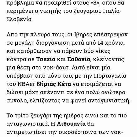
πρόβλημα να προκριθεί στους «8», όπου θα
περιμένει ο νικητής του ζευγαριού Ιταλία-
Σλοβενία.
Από την πλευρά τους, οι Ίβηρες επέστρεψαν
σε μεγάλη διοργάνωση μετά από 14 χρόνια,
και κατόρθωσαν να πάρουν δύο νίκες
κόντρα σε
Τσεχία
και
Εσθονία
, κλείνοντας
μία θέση στα νοκ-άουτ. Αυτό είναι μία
υπέρβαση από μόνο του, με την Πορτογαλία
του NBAer
Νίμιας Κέτα
να ετοιμάζεται να
δώσει μάχη απέναντι σε ένα πολύ ανώτερο
σύνολο, ελπίζοντας να φανεί ανταγωνιστική.
Το τρίτο ζευγάρι της ημέρας είναι και το πιο
ανταγωνιστικό. Η
Λιθουανία
θα
αντιμετωπίσει την οικοδέσποινα των νοκ-