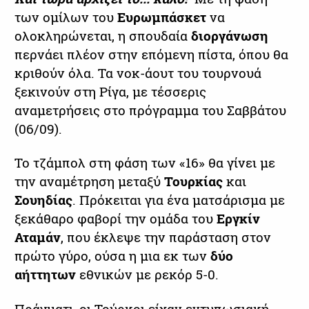
των ομίλων του
Ευρωμπάσκετ
να
ολοκληρώνεται, η σπουδαία
διοργάνωση
περνάει πλέον στην επόμενη πίστα, όπου θα
κριθούν όλα. Τα νοκ-άουτ του τουρνουά
ξεκινούν στη Ρίγα, με τέσσερις
αναμετρήσεις στο πρόγραμμα του Σαββάτου
(06/09).
Το τζάμπολ στη φάση των «16» θα γίνει με
την αναμέτρηση μεταξύ
Τουρκίας
και
Σουηδίας
. Πρόκειται για ένα ματσάρισμα με
ξεκάθαρο φαβορί την ομάδα του
Εργκίν
Αταμάν
, που έκλεψε την παράσταση στον
πρώτο γύρο, ούσα η μια εκ των
δύο
αήττητων
εθνικών με ρεκόρ 5-0.
Πράγματι, οι Τούρκοι είχαν εντυπωσιακή