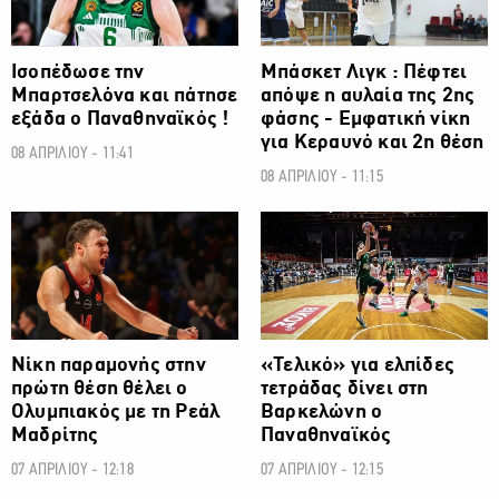
Ισοπέδωσε την
Μπάσκετ Λιγκ : Πέφτει
Μπαρτσελόνα και πάτησε
απόψε η αυλαία της 2ης
εξάδα ο Παναθηναϊκός !
φάσης - Εμφατική νίκη
για Κεραυνό και 2η θέση
08 ΑΠΡΙΛΙΟΥ - 11:41
08 ΑΠΡΙΛΙΟΥ - 11:15
ΜΠΑΣΚΕΤ
ΜΠΑΣΚΕΤ
Νίκη παραμονής στην
«Τελικό» για ελπίδες
πρώτη θέση θέλει ο
τετράδας δίνει στη
Ολυμπιακός με τη Ρεάλ
Βαρκελώνη ο
Μαδρίτης
Παναθηναϊκός
07 ΑΠΡΙΛΙΟΥ - 12:18
07 ΑΠΡΙΛΙΟΥ - 12:15