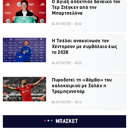
Ο Άγιαξ απέκτησε δανεικό τον
Τερ Στέγκεν από την
Μπαρτσελόνα
04 ΑΥΓΟΥΣΤΟΥ - 18:36
H Τσέλσι ανακοίνωσε τον
Χέντερσον με συμβόλαιο έως
το 2028
04 ΑΥΓΟΥΣΤΟΥ - 18:35
Πυροδοτεί τη «βόμβα» του
καλοκαιριού με Σαλάχ η
Τραμπζονσπόρ
04 ΑΥΓΟΥΣΤΟΥ - 18:14
ΜΠΑΣΚΕΤ