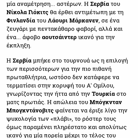
μία αναμέτρηση... αστέρων. Η
Σερβία
του
Νίκολα Γιόκιτς
θα έρθει αντιμέτωπη με τη
Φινλανδία
του
Λάουρι Μάρκανεν
, σε ένα
ζευγάρι με πεντακάθαρο φαβορί, αλλά και
ένα... άφοβο
αουτσάιντερ
ικανό για την
έκπληξη.
Η
Σερβία
μπήκε στο τουρνουά ως η επιλογή
των περισσότερων για την πιο πιθανή
πρωταθλήτρια, ωστόσο δεν κατάφερε να
τερματίσει στην κορυφή του Α' Ομίλου,
γνωρίζοντας την ήττα από την
Τουρκία
στο
ματς πρωτιάς. Η απώλεια του
Μπόγκνταν
Μπογκντάνοβιτς
φαίνεται να έριξε λίγο την
ψυχολογία των «πλάβι», το ρόστερ τους
όμως παραμένει πληρέστατο και απολύτως
ικανό για μία πορεία μέχρι το τέλος του