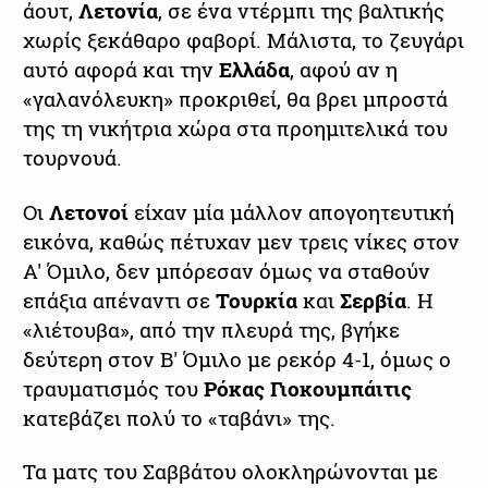
άουτ,
Λετονία
, σε ένα ντέρμπι της βαλτικής
χωρίς ξεκάθαρο φαβορί. Μάλιστα, το ζευγάρι
αυτό αφορά και την
Ελλάδα
, αφού αν η
«γαλανόλευκη» προκριθεί, θα βρει μπροστά
της τη νικήτρια χώρα στα προημιτελικά του
τουρνουά.
Οι
Λετονοί
είχαν μία μάλλον απογοητευτική
εικόνα, καθώς πέτυχαν μεν τρεις νίκες στον
Α' Όμιλο, δεν μπόρεσαν όμως να σταθούν
επάξια απέναντι σε
Τουρκία
και
Σερβία
. Η
«λιέτουβα», από την πλευρά της, βγήκε
δεύτερη στον Β' Όμιλο με ρεκόρ 4-1, όμως ο
τραυματισμός του
Ρόκας Γιοκουμπάιτις
κατεβάζει πολύ το «ταβάνι» της.
Τα ματς του Σαββάτου ολοκληρώνονται με