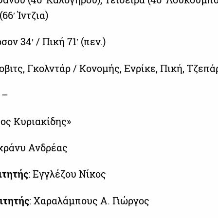
66′ Ίντζια)
σον 34′ / Πική 71′ (πεν.)
οβιτς, Γκολντάρ / Κονομής, Ενρίκε, Πική, Τζεπά
/ –
λιος Κυριακίδης»
εχράνυ Ανδρέας
ιτητής
: Εγγλέζου Νίκος
ιτητής
: Χαραλάμπους Α. Γιώργος