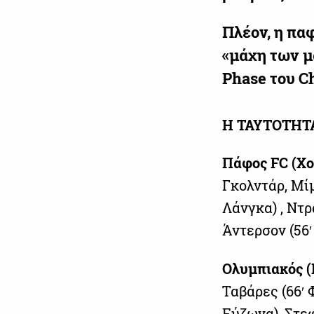
Πλέον, η πα
«μάχη των 
Phase του C
Η ΤΑΥΤΟΤΗΤ
Πάφος FC (Χο
Γκολντάρ, Μίμ
Λάνγκα) , Ντρ
Άντερσον (56′
Ολυμπιακός (
Ταβάρες (66′
Εύζωνα), Στεφ