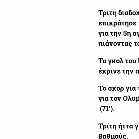
Τρίτη διαδο
επικράτησε 
για την 5η 
πιάνοντας τ
Το γκολ του
έκρινε την 
Το σκορ για 
για τον Ολυ
(71’).
Τρίτη ήττα 
βαθμούς.