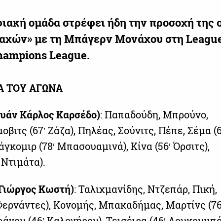
φιακή ομάδα στρέφει ήδη την προσοχή της 
μαχών» με τη Μπάγερν Μονάχου στη Leagu
hampions League.
Α ΤΟΥ ΑΓΩΝΑ
υάν Κάρλος Καρσέδο)
: Παπαδούδη, Μπρούνο,
οβιτς (67′ Ζάζα), Πηλέας, Σούνιτς, Πέπε, Σέμα (6
άγκομιρ (78′ Μπασουαμινά), Κίνα (56′ Όρσιτς),
 Ντιμάτα).
Γιώργος Κωστή)
: Ταλιχμανίδης, Ντζεπάρ, Πική,
 Φερνάντες), Κονομής, Μπακαδήμας, Μαρτίνς (76
άνου (46′ Καλογήρου), Τεισέιρα (46′ Λουκουμπά