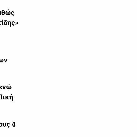
καθώς
κίδης»
εων
 ενώ
Πική
ους 4