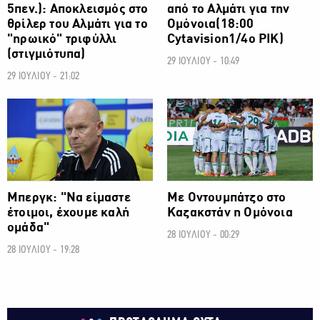
5πεν.): Αποκλεισμός στο
από το Αλμάτι για την
θρίλερ του Αλμάτι για το
Ομόνοια(18:00
"ηρωικό" τριφύλλι
Cytavision1/4ο ΡΙΚ)
(στιγμιότυπα)
29 ΙΟΥΛΙΟΥ - 10:49
29 ΙΟΥΛΙΟΥ - 21:02
ΠΡΩΤΑΘΛΗΜΑ CYTA
ΠΡΩΤΑΘΛΗΜΑ CYTA
Μπεργκ: "Να είμαστε
Με Οντουμπάτζο στο
έτοιμοι, έχουμε καλή
Καζακστάν η Ομόνοια
ομάδα"
28 ΙΟΥΛΙΟΥ - 00:29
28 ΙΟΥΛΙΟΥ - 19:28