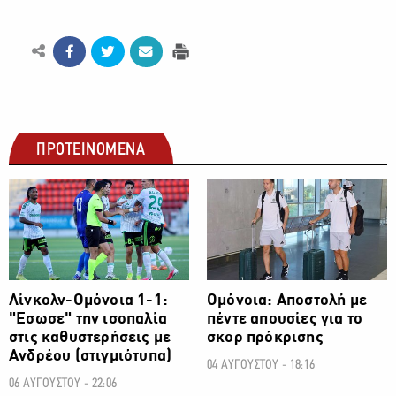
ΠΡΟΤΕΙΝΟΜΕΝΑ
ΠΡΩΤΑΘΛΗΜΑ CYTA
ΠΡΩΤΑΘΛΗΜΑ CYTA
Λίνκολν-Ομόνοια 1-1:
Ομόνοια: Αποστολή με
"Εσωσε" την ισοπαλία
πέντε απουσίες για το
στις καθυστερήσεις με
σκορ πρόκρισης
Ανδρέου (στιγμιότυπα)
04 ΑΥΓΟΥΣΤΟΥ - 18:16
06 ΑΥΓΟΥΣΤΟΥ - 22:06