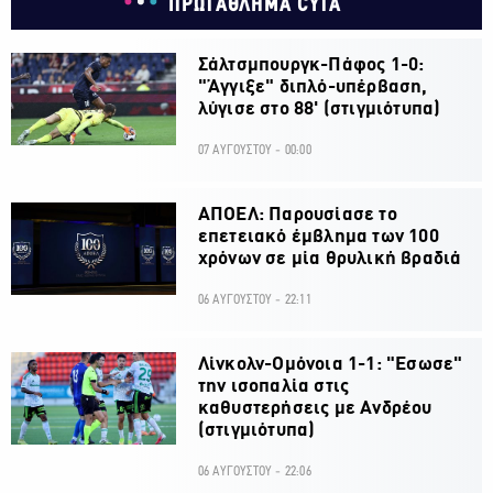
ΠΡΩΤΑΘΛΗΜΑ CYTA
Σάλτσμπουργκ-Πάφος 1-0:
"Άγγιξε" διπλό-υπέρβαση,
λύγισε στο 88' (στιγμιότυπα)
07 ΑΥΓΟΥΣΤΟΥ - 00:00
ΑΠΟΕΛ: Παρουσίασε το
επετειακό έμβλημα των 100
χρόνων σε μία θρυλική βραδιά
06 ΑΥΓΟΥΣΤΟΥ - 22:11
Λίνκολν-Ομόνοια 1-1: "Εσωσε"
την ισοπαλία στις
καθυστερήσεις με Ανδρέου
(στιγμιότυπα)
06 ΑΥΓΟΥΣΤΟΥ - 22:06