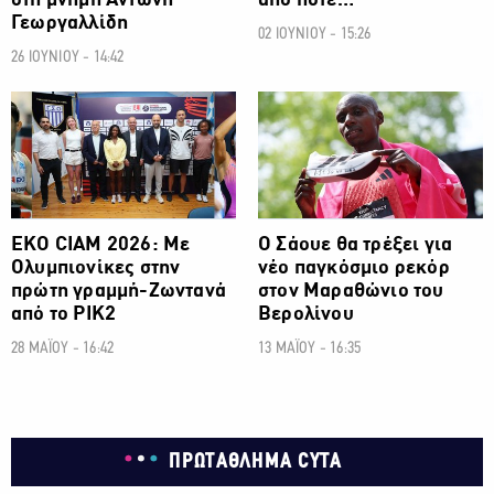
στη μνήμη Αντώνη
από ποτέ…
Γεωργαλλίδη
02 ΙΟΥΝΙΟΥ - 15:26
26 ΙΟΥΝΙΟΥ - 14:42
ΑΛΛΑ ΣΠΟΡ
ΑΛΛΑ ΣΠΟΡ
ΕΚΟ CIAM 2026: Με
Ο Σάουε θα τρέξει για
Ολυμπιονίκες στην
νέο παγκόσμιο ρεκόρ
πρώτη γραμμή-Zωντανά
στον Μαραθώνιο του
από το ΡΙΚ2
Βερολίνου
28 ΜΑΪΟΥ - 16:42
13 ΜΑΪΟΥ - 16:35
ΠΡΩΤΑΘΛΗΜΑ CYTA