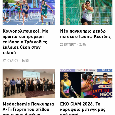
Κοινοπολιτειακοί: Με
Νέο παγκύπριο ρεκόρ
πρωτιά και τρομερή
πέτυχε ο Ιωσήφ Κεσίδης
επίδοση ο Τράικοβιτς
26 ΙΟΥΝΙΟΥ - 20:09
έκλεισε θέση στον
τελικό
27 ΙΟΥΛΙΟΥ - 14:50
ΑΛΛΑ ΣΠΟΡ
ΑΛΛΑ ΣΠΟΡ
Medochemie Παγκύπρια
ΕΚΟ CIAM 2026: Το
Α-Γ: Γιορτή τού στίβου
κορυφαίο μίτινγκ μας