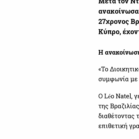
Μετά τον Ντ
ανακοίνωσαν
27χρονος Βρ
Κύπρο, έχον
Η ανακοίνωσ
«Το Διοικητι
συμφωνία με τ
Ο Léo Natel, 
της Βραζιλίας
διαθέτοντας 
επιθετική γρ