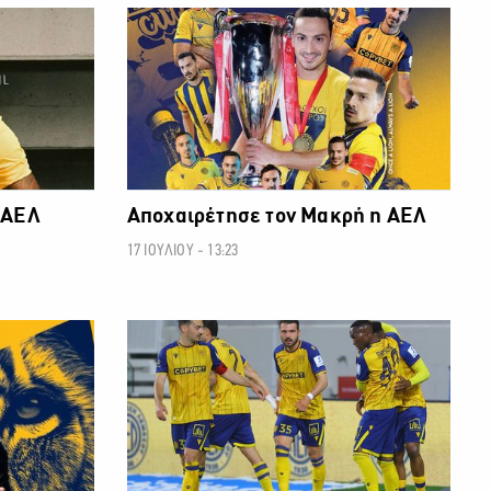
ΘΛΗΜΑ CYTA
ΠΡΩΤΑΘΛΗΜΑ CYTA
 ΑΕΛ
Αποχαιρέτησε τον Μακρή η ΑΕΛ
17 ΙΟΥΛΙΟΥ - 13:23
ΘΛΗΜΑ CYTA
ΠΡΩΤΑΘΛΗΜΑ CYTA