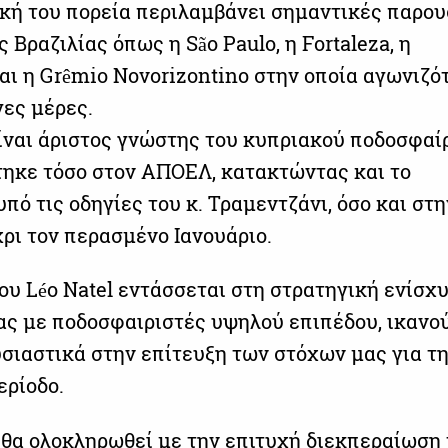
κή του πορεία περιλαμβάνει σημαντικές παρου
 Βραζιλίας όπως η São Paulo, η Fortaleza, η
και η Grêmio Novorizontino στην οποία αγωνιζό
γες μέρες.
ίναι άριστος γνώστης του κυπριακού ποδοσφαί
ηκε τόσο στον ΑΠΟΕΛ, κατακτώντας και το
ό τις οδηγίες του κ. Τραμεντζάνι, όσο και στη
ρι τον περασμένο Ιανουάριο.
ου Léo Natel εντάσσεται στη στρατηγική ενίσχ
ας με ποδοσφαιριστές υψηλού επιπέδου, ικανο
σιαστικά στην επίτευξη των στόχων μας για τη
ερίοδο.
θα ολοκληρωθεί με την επιτυχή διεκπεραίωση