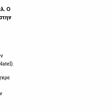
λ. Ο
 στην
ήν
atel).
έγκρε
ν