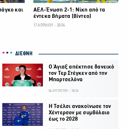
πάγκο και
ΑΕΛ-Ένωση 2-1: Νίκη από τα
έντεκα βήματα (βίντεο)
17 ΑΠΡΙΛΙΟΥ - 20:54
ΔΙΕΘΝΗ
Ο Άγιαξ απέκτησε δανεικό
τον Τερ Στέγκεν από την
Μπαρτσελόνα
04 ΑΥΓΟΥΣΤΟΥ - 18:36
H Τσέλσι ανακοίνωσε τον
Χέντερσον με συμβόλαιο
έως το 2028