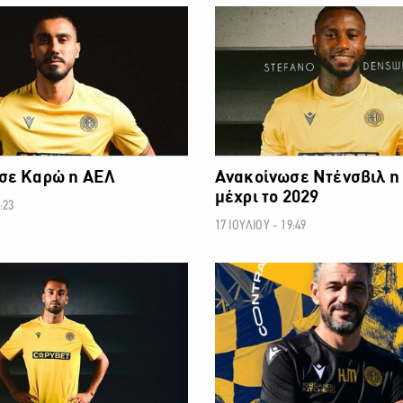
ΠΡΩΤΑΘΛΗΜΑ CYTA
ΠΡΩΤΑ
σε Καρώ η ΑΕΛ
Ανακοίνωσε Ντένσβιλ η
μέχρι το 2029
:23
17 ΙΟΥΛΙΟΥ - 19:49
ΠΡΩΤΑΘΛΗΜΑ CYTA
ΠΡΩΤΑ