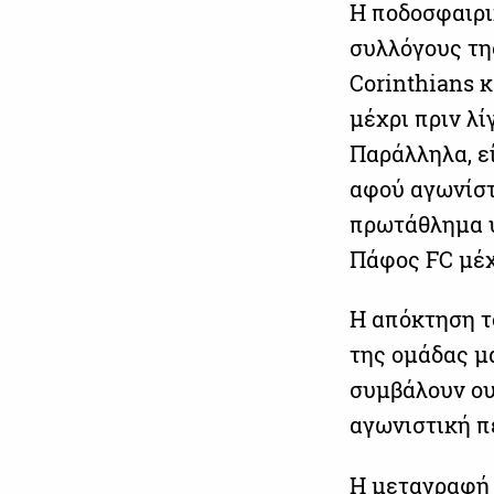
Η ποδοσφαιρι
συλλόγους της
Corinthians 
μέχρι πριν λί
Παράλληλα, ε
αφού αγωνίστ
πρωτάθλημα υπ
Πάφος FC μέχ
Η απόκτηση τ
της ομάδας μ
συμβάλουν ου
αγωνιστική π
Η μεταγραφή 