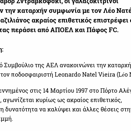
άβορ Ζντράβκοφσκι, οι γαλαζοκίτρινοι
 την καταρχήν συμφωνία με τον Λέο Νατέ
αζιλιάνος ακραίος επιθετικός επιστρέφει
τας περάσει από ΑΠΟΕΛ και Πάφος FC.
η:
κό Συμβούλιο της ΑΕΛ ανακοινώνει την καταρχ
ον ποδοσφαιριστή Leonardo Natel Vieira (Léo N
γεννημένος στις 14 Μαρτίου 1997 στο Πόρτο Αλ
, αγωνίζεται κυρίως ως ακραίος επιθετικός,
τη δυνατότητα να καλύψει και άλλες θέσεις στη
αμμή.