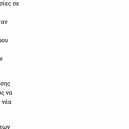
σίες σε
ταν
ρου
ν
υσης
ύς να
 νέα
 των