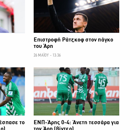
Επιστροφή Ράτζκοφ στον πάγκο
του Άρη
26 ΜΑΪΟΥ - 13:36
ΘΛΗΜΑ CYTA
ΠΡΩΤΑΘΛΗΜΑ CYTA
έσπασε το
ΕΝΠ-Άρης 0-4: Άνετη τεσσάρα για
εο)
τον Άρη (βίντεο)