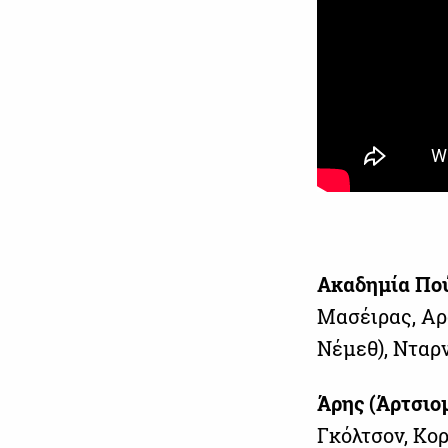
Ακαδημία Πού
Μασέιρας, Αρ
Νέμεθ), Νταρντ
Άρης (Άρτσιο
Γκόλτσον, Κορ