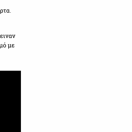
ρτα.
μειναν
μό με