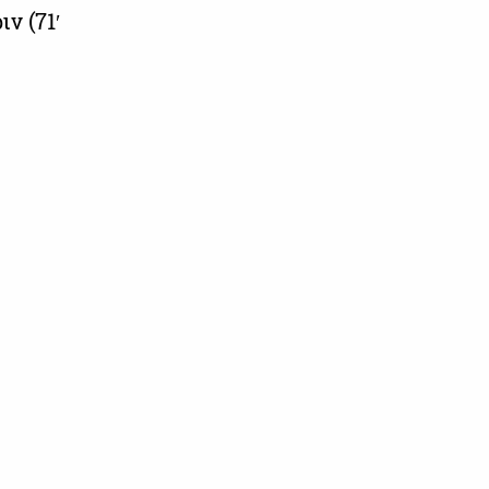
ν (71′