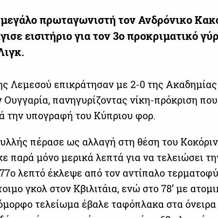
 μεγάλο πρωταγωνιστή τον Ανδρόνικο Κακ
γισε εισιτήριο για τον 3ο προκριματικό γύ
Λιγκ.
της Λεμεσού επικράτησαν με 2-0 της Ακαδημίας
 Ουγγαρία, πανηγυρίζοντας νίκη-πρόκριση που
ά την υπογραφή του Κύπριου φορ.
κουλλής πέρασε ως αλλαγή στη θέση του Κοκόριν
κε παρά μόνο μερικά λεπτά για να τελειώσει τη
 77ο λεπτό έκλεψε από τον αντίπαλο τερματοφ
τοιμο γκολ στον Κβιλιτάια, ενώ στο 78’ με ατομ
 όμορφο τελείωμα έβαλε ταφόπλακα στα όνειρα