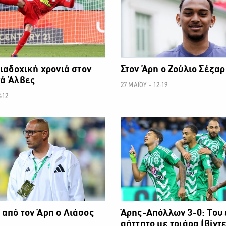
διαδοχική χρονιά στον
Στον Άρη ο Ζούλιο Σέζαρ
νά Άλβες
27 ΜΑΪΟΥ - 12:19
:12
ΠΡΩΤΑΘΛΗΜΑ CYTA
ΠΡΩΤΑ
από τον Άρη ο Λιάσος
Άρης-Απόλλων 3-0: Του 
αήττητο με τριάρα (βίντ