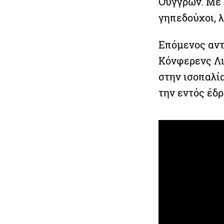
Ούγγρων. Με 
γηπεδούχοι, 
Επόμενος αντ
Κόνφερενς Λι
στην ισοπαλί
την εντός έδρ