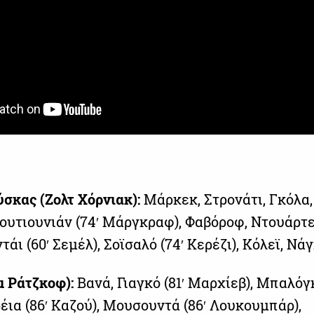
σκας (Ζολτ Χόρνιακ):
Μάρκεκ, Στρονάτι, Γκόλα,
ουτιουνιάν (74′ Μάργκραφ), Φαβόροφ, Ντουάρτε 
άι (60′ Σεμέλ), Σοϊσαλό (74′ Κερέζι), Κόλεϊ, Νάγ
μ Ράτζκοφ):
Βανά, Γιαγκό (81′ Μαρχίεβ), Μπαλόγ
έια (86′ Καζού), Μουσουντά (86′ Λουκουμπάρ),