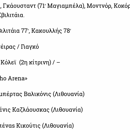
Γκάουσταντ (71′ Μαγιαμπέλα), Μοντνόρ, Κοκόρι
βιλιτάια.
Κβιλιτάια 77′, Κακουλλής 78′
έιρας / Γιαγκό
′ Κόλεϊ (2η κίτρινη) / –
cho Arena»
ομπέρτας Βαλικόνις (Λιθουανία)
ένις Καζλάουσκας (Λιθουανία)
έναs Κικούτις (Λιθουανία)