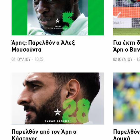
Άρης: Παρελθόν ο ΆΛεξ
Για έκτη 
Μουσούντα
Άρη ο Βα
06 ΙΟΥΛΙΟΥ - 10:45
02 ΙΟΥΝΙΟΥ - 13
ΠΡΩΤΑΘΛΗΜΑ CYTA
Παρελθόν από τον Άρη ο
Παρελθόν 
Κάστανος
Λουκά