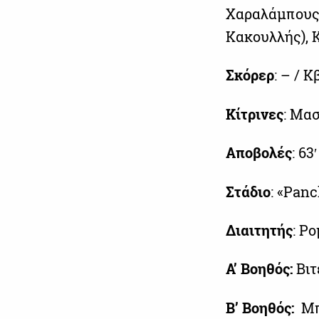
Χαραλάμπους, 
Κακουλλής), Κ
Σκόρερ
: – / 
Κίτρινες
: Μασ
Αποβολές
: 63
Στάδιο
: «Pan
Διαιτητής
: Ρ
Α’ Βοηθός:
Βιτ
Β’ Βοηθός:
Μπ