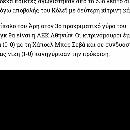
δέκα παίκτες αγωνίστηκαν από το 63ο λεπτό οι
λόγω αποβολής του Κόλεϊ με δεύτερη κίτρινη κά
ίπαλο του Άρη στον 3ο προκριματικό γύρο του
γκ θα είναι η ΑΕΚ Αθηνών. Οι κιτρινόμαυροι έ
α (0-0) με τη Χάποελ Μπερ Σεβά και σε συνδυασ
ας νίκη (1-0) πανηγύρισαν την πρόκριση.