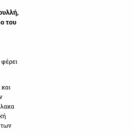
ουλλή,
ρο του
 φέρει
 και
ν
ύλακα
ική
 των