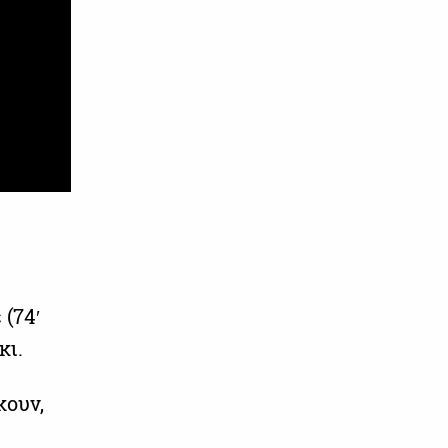
(74′
κι.
κουν,