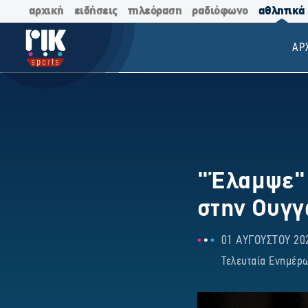
αρχική
ειδήσεις
τηλεόραση
ραδιόφωνο
αθλητικά
ΑΡ
"Έλαμψε" 
στην Ουγγ
01 ΑΥΓΟΥΣΤΟΥ 202
Τελευταία Ενημέρω