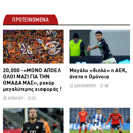
ΠΡΟΤΕΙΝΟΜΕΝΑ
20,000 -«ΜΟΝΟ ΑΠΟΕΛ
Μεγάλο «διπλό» η ΑΕΚ,
ΟΛΟΙ ΜΑΖΙ ΓΙΑ ΤΗΝ
άνετα η Ομόνοια
ΟΜΑΔΑ ΜΑΣ», ρεκόρ
22 ΔΕΚΕΜΒΡΙΟΥ - 21:08
μεγαλύτερης εισφοράς !
20 ΑΠΡΙΛΙΟΥ - 12:33