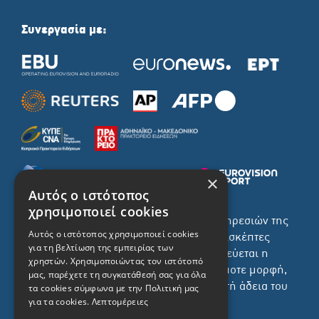
Συνεργασία με:
×
Αυτός ο ιστότοπος
χρησιμοποιεί cookies
Το σύνολο του περιεχομένου και των υπηρεσιών της
Αυτός ο ιστότοπος χρησιμοποιεί cookies
ιστοσελίδας του ΡΙΚ διατίθεται στους επισκέπτες
για τη βελτίωση της εμπειρίας των
αυστηρά για προσωπική χρήση. Απαγορεύεται η
χρηστών. Χρησιμοποιώντας τον ιστότοπό
χρήση ή επανεκπομπή του, σε οποιοδήποτε μορφή,
μας, παρέχετε τη συγκατάθεσή σας για όλα
με ή χωρίς επεξεργασία και χωρίς γραπτή άδεια του
τα cookies σύμφωνα με την Πολιτική μας
για τα cookies.
Λεπτομέρειες
ΡΙΚ.