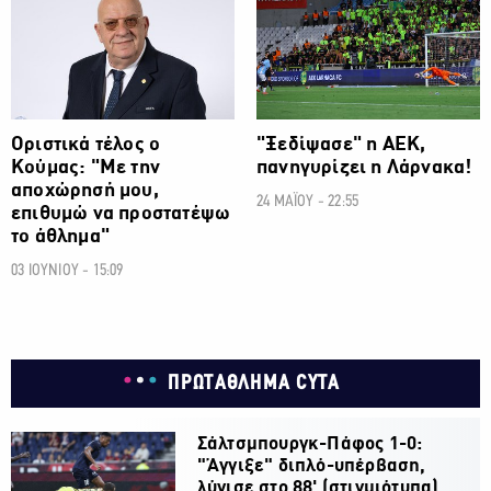
Οριστικά τέλος ο
"Ξεδίψασε" η ΑΕΚ,
Κούμας: "Με την
πανηγυρίζει η Λάρνακα!
αποχώρησή μου,
24 ΜΑΪΟΥ - 22:55
επιθυμώ να προστατέψω
το άθλημα"
03 ΙΟΥΝΙΟΥ - 15:09
ΠΡΩΤΑΘΛΗΜΑ CYTA
Σάλτσμπουργκ-Πάφος 1-0:
"Άγγιξε" διπλό-υπέρβαση,
λύγισε στο 88' (στιγμιότυπα)