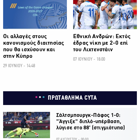
Οι αλλαγές στους
Εθνική Ανδρών: Εκτός
κανονισμούς διαιτησίας
έδρας νίκη με 2-0 επί
που θα ισχύσουν και
του Λιχτενστάιν
στην Κύπρο
07 ΙΟΥΝΙΟΥ - 18:00
29 ΙΟΥΝΙΟΥ - 14:48
ΠΡΩΤΑΘΛΗΜΑ CYTA
Σάλτσμπουργκ-Πάφος 1-0:
"Άγγιξε" διπλό-υπέρβαση,
λύγισε στο 88' (στιγμιότυπα)
07 ΑΥΓΟΥΣΤΟΥ - 00:00