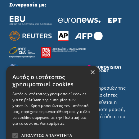
Συνεργασία με:
×
Αυτός ο ιστότοπος
χρησιμοποιεί cookies
Το σύνολο του περιεχομένου και των υπηρεσιών της
Αυτός ο ιστότοπος χρησιμοποιεί cookies
ιστοσελίδας του ΡΙΚ διατίθεται στους επισκέπτες
για τη βελτίωση της εμπειρίας των
αυστηρά για προσωπική χρήση. Απαγορεύεται η
χρηστών. Χρησιμοποιώντας τον ιστότοπό
χρήση ή επανεκπομπή του, σε οποιοδήποτε μορφή,
μας, παρέχετε τη συγκατάθεσή σας για όλα
με ή χωρίς επεξεργασία και χωρίς γραπτή άδεια του
τα cookies σύμφωνα με την Πολιτική μας
για τα cookies.
Λεπτομέρειες
ΡΙΚ.
ΑΠΟΛΎΤΩΣ ΑΠΑΡΑΊΤΗΤΑ