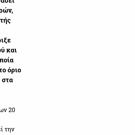
ράσει
ρών,
ητής
ριξε
ού και
οποία
το όριο
 στα
ων 20
ί την