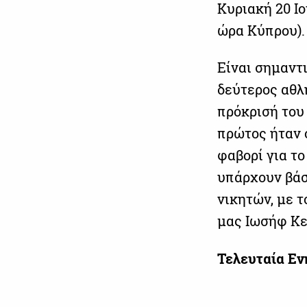
Κυριακή 20 Ιο
ώρα Κύπρου).
Είναι σημαντ
δεύτερος αθλ
πρόκρισή του 
πρώτος ήταν 
φαβορί για το
υπάρχουν βάσ
νικητών, με 
μας Ιωσήφ Κε
Τελευταία Ε