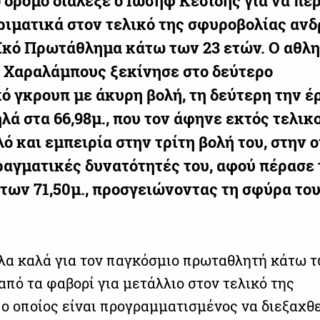
 δρόμο διάλεξε ο Ιωσήφ Κεσίδης για να πε
ριματικά στον τελικό της σφυροβολίας ανδ
κό Πρωτάθλημα κάτω των 23 ετών. Ο αθλ
 Χαραλάμπους ξεκίνησε στο δεύτερο
ό γκρουπ με άκυρη βολή, τη δεύτερη την έ
λά στα 66,98μ., που τον άφηνε εκτός τελικ
ό και εμπειρία στην τρίτη βολή του, στην 
πραγματικές δυνατότητές του, αφού πέρασε 
 των 71,50μ., προσγειώνοντας τη σφύρα του
όλα καλά για τον παγκόσμιο πρωταθλητή κάτω τ
από τα φαβορί για μετάλλιο στον τελικό της
 ο οποίος είναι προγραμματισμένος να διεξαχθε