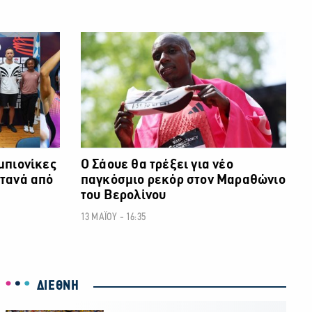
ΑΛΛΑ ΣΠΟΡ
ΑΛΛΑ ΣΠΟΡ
μπιονίκες
Ο Σάουε θα τρέξει για νέο
τανά από
παγκόσμιο ρεκόρ στον Μαραθώνιο
του Βερολίνου
13 ΜΑΪΟΥ - 16:35
ΔΙΕΘΝΗ