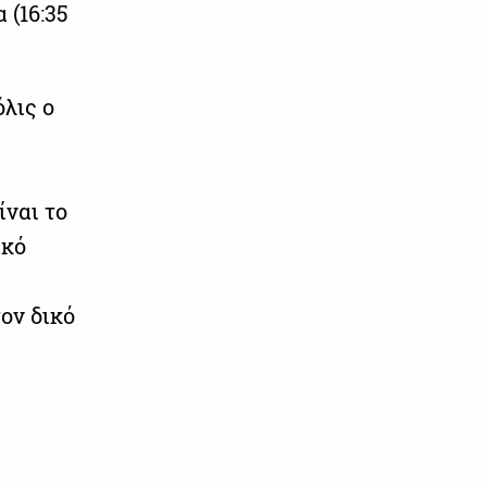
 (16:35
λις ο
ίναι το
ικό
ον δικό