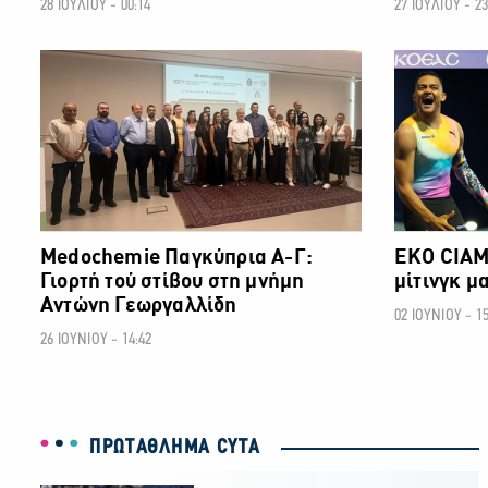
28 ΙΟΥΛΙΟΥ - 00:14
27 ΙΟΥΛΙΟΥ - 23
ΑΛΛΑ ΣΠΟΡ
Medochemie Παγκύπρια Α-Γ:
ΕΚΟ CIAM
Γιορτή τού στίβου στη μνήμη
μίτινγκ μ
Αντώνη Γεωργαλλίδη
02 ΙΟΥΝΙΟΥ - 15
26 ΙΟΥΝΙΟΥ - 14:42
ΠΡΩΤΑΘΛΗΜΑ CYTA