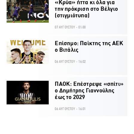
«Κρύα» ήττα κι όλα για
την πρόκριση στο Βέλγιο
(στιγμιότυπα)
07 ΑΥΓΟΥΣΤΟΥ - 01:00
Επίσημο: Παίκτης της ΑΕΚ
ο Βιτάλις
06 ΑΥΓΟΥΣΤΟΥ - 16:02
ΠΑΟΚ: Επέστρεψε «σπίτι»
ο Δημήτρης Γιαννούλης
έως το 2029
06 ΑΥΓΟΥΣΤΟΥ - 16:01