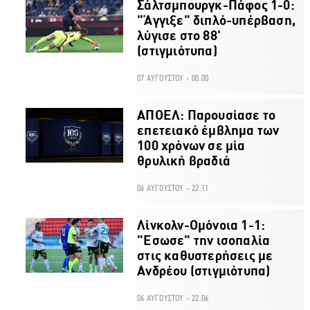
Σάλτσμπουργκ-Πάφος 1-0:
"Άγγιξε" διπλό-υπέρβαση,
λύγισε στο 88'
(στιγμιότυπα)
07 ΑΥΓΟΥΣΤΟΥ - 00:00
ΑΠΟΕΛ: Παρουσίασε το
επετειακό έμβλημα των
100 χρόνων σε μία
θρυλική βραδιά
06 ΑΥΓΟΥΣΤΟΥ - 22:11
Λίνκολν-Ομόνοια 1-1:
"Εσωσε" την ισοπαλία
στις καθυστερήσεις με
Ανδρέου (στιγμιότυπα)
06 ΑΥΓΟΥΣΤΟΥ - 22:06