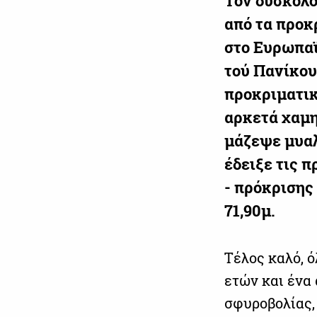
Τον δύσκολο
από τα προκ
στο Ευρωπαϊ
τού Πανίκου
προκριματικ
αρκετά χαμη
μάζεψε μυαλ
έδειξε τις 
- πρόκρισης
71,90μ.
Τέλος καλό, 
ετών και ένα 
σφυροβολίας,