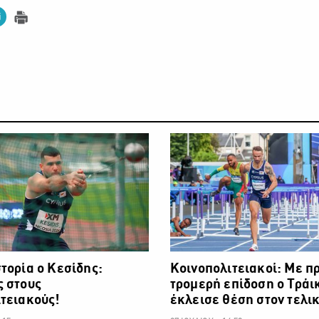
ΑΛΛΑ ΣΠΟΡ
τορία ο Κεσίδης:
Κοινοπολιτειακοί: Με π
ς στους
τρομερή επίδοση ο Τράι
τειακούς!
έκλεισε θέση στον τελι