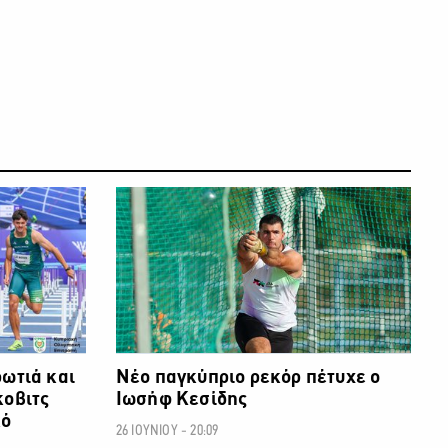
ΑΛΛΑ ΣΠΟΡ
ΑΛΛΑ ΣΠΟΡ
ρωτιά και
Νέο παγκύπριο ρεκόρ πέτυχε ο
κοβιτς
Ιωσήφ Κεσίδης
κό
26 ΙΟΥΝΙΟΥ - 20:09