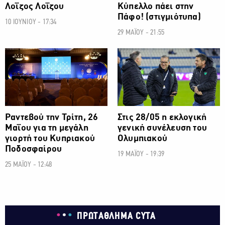
Λοΐζος Λοΐζου
Κύπελλο πάει στην
Πάφο! (στιγμιότυπα)
10 ΙΟΥΝΙΟΥ - 17:34
29 ΜΑΪΟΥ - 21:55
ΠΟΔΟΣΦΑΙΡΟ
ΠΟΔΟΣΦΑΙΡΟ
Ραντεβού την Τρίτη, 26
Στις 28/05 η εκλογική
Μαΐου για τη μεγάλη
γενική συνέλευση του
γιορτή του Κυπριακού
Ολυμπιακού
Ποδοσφαίρου
19 ΜΑΪΟΥ - 19:39
25 ΜΑΪΟΥ - 12:48
ΠΡΩΤΑΘΛΗΜΑ CYTA