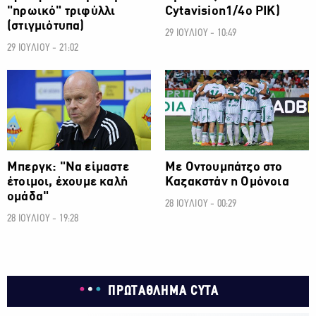
"ηρωικό" τριφύλλι
Cytavision1/4ο ΡΙΚ)
(στιγμιότυπα)
29 ΙΟΥΛΙΟΥ - 10:49
29 ΙΟΥΛΙΟΥ - 21:02
ΠΡΩΤΑΘΛΗΜΑ CYTA
ΠΡΩΤΑΘΛΗΜΑ CYTA
Μπεργκ: "Να είμαστε
Με Οντουμπάτζο στο
έτοιμοι, έχουμε καλή
Καζακστάν η Ομόνοια
ομάδα"
28 ΙΟΥΛΙΟΥ - 00:29
28 ΙΟΥΛΙΟΥ - 19:28
ΠΡΩΤΑΘΛΗΜΑ CYTA