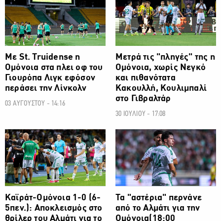
Με St. Truidense η
Μετρά τις "πληγές" της η
Ομόνοια στα πλει οφ του
Ομόνοια, χωρίς Νεγκό
Γιουρόπα Λιγκ εφόσον
και πιθανότατα
περάσει την Λίνκολν
Κακουλλή, Κουλιμπαλί
στο Γιβραλτάρ
03 ΑΥΓΟΥΣΤΟΥ - 14:16
30 ΙΟΥΛΙΟΥ - 17:08
ΠΡΩΤΑΘΛΗΜΑ CYTA
ΠΡΩΤΑΘΛΗΜΑ CYTA
Καϊράτ-Ομόνοια 1-0 (6-
Τα "αστέρια" περνάνε
5πεν.): Αποκλεισμός στο
από το Αλμάτι για την
θρίλερ του Αλμάτι για το
Ομόνοια(18:00