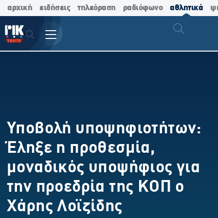
αρχική
ειδήσεις
τηλεόραση
ραδιόφωνο
αθλητικά
ψ
Υποβολή υποψηφιοτήτων:
Έληξε η προθεσμία,
μοναδικός υποψήφιος για
την προεδρία της ΚΟΠ ο
Χάρης Λοϊζίδης