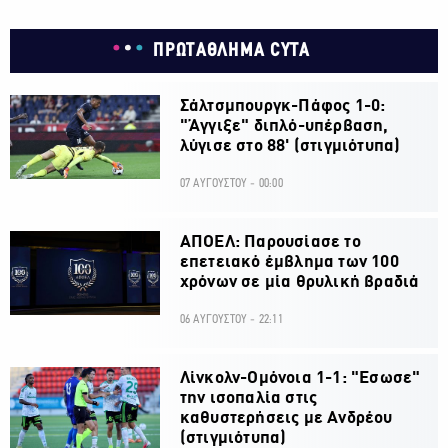
ΠΡΩΤΑΘΛΗΜΑ CYTA
Σάλτσμπουργκ-Πάφος 1-0:
"Άγγιξε" διπλό-υπέρβαση,
λύγισε στο 88' (στιγμιότυπα)
07 ΑΥΓΟΥΣΤΟΥ - 00:00
ΑΠΟΕΛ: Παρουσίασε το
επετειακό έμβλημα των 100
χρόνων σε μία θρυλική βραδιά
06 ΑΥΓΟΥΣΤΟΥ - 22:11
Λίνκολν-Ομόνοια 1-1: "Εσωσε"
την ισοπαλία στις
καθυστερήσεις με Ανδρέου
(στιγμιότυπα)