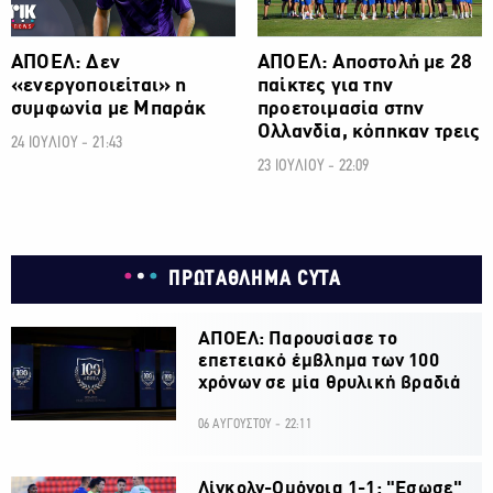
ΑΠΟΕΛ: Δεν
AΠΟΕΛ: Αποστολή με 28
«ενεργοποιείται» η
παίκτες για την
συμφωνία με Μπαράκ
προετοιμασία στην
Ολλανδία, κόπηκαν τρεις
24 ΙΟΥΛΙΟΥ - 21:43
23 ΙΟΥΛΙΟΥ - 22:09
ΠΡΩΤΑΘΛΗΜΑ CYTA
ΑΠΟΕΛ: Παρουσίασε το
επετειακό έμβλημα των 100
χρόνων σε μία θρυλική βραδιά
06 ΑΥΓΟΥΣΤΟΥ - 22:11
Λίνκολν-Ομόνοια 1-1: "Εσωσε"