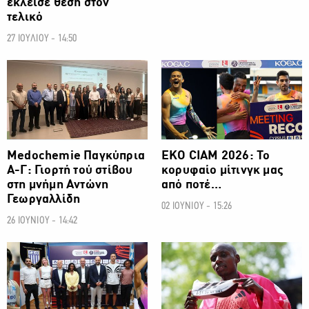
έκλεισε θέση στον
τελικό
27 ΙΟΥΛΙΟΥ - 14:50
ΑΛΛΑ ΣΠΟΡ
ΑΛΛΑ ΣΠΟΡ
Medochemie Παγκύπρια
ΕΚΟ CIAM 2026: Το
Α-Γ: Γιορτή τού στίβου
κορυφαίο μίτινγκ μας
στη μνήμη Αντώνη
από ποτέ…
Γεωργαλλίδη
02 ΙΟΥΝΙΟΥ - 15:26
26 ΙΟΥΝΙΟΥ - 14:42
ΑΛΛΑ ΣΠΟΡ
ΑΛΛΑ ΣΠΟΡ