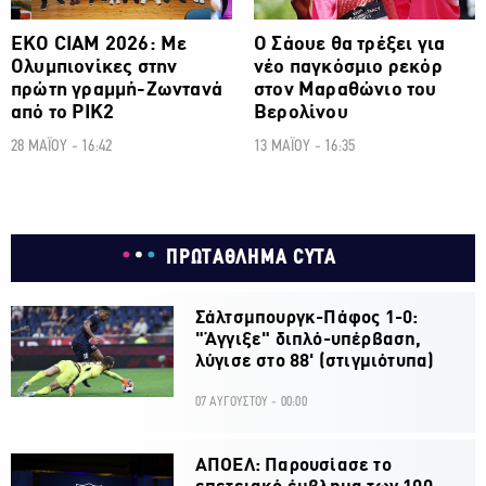
ΕΚΟ CIAM 2026: Με
Ο Σάουε θα τρέξει για
Ολυμπιονίκες στην
νέο παγκόσμιο ρεκόρ
πρώτη γραμμή-Zωντανά
στον Μαραθώνιο του
από το ΡΙΚ2
Βερολίνου
28 ΜΑΪΟΥ - 16:42
13 ΜΑΪΟΥ - 16:35
ΠΡΩΤΑΘΛΗΜΑ CYTA
Σάλτσμπουργκ-Πάφος 1-0:
"Άγγιξε" διπλό-υπέρβαση,
λύγισε στο 88' (στιγμιότυπα)
07 ΑΥΓΟΥΣΤΟΥ - 00:00
ΑΠΟΕΛ: Παρουσίασε το