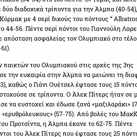
δύο διαδοχικά τρίποντα για την Άλμπα (40-54)
όρμακ με 4 σερί δικούς του πόντους “ Albatro
ο 44-56. Πέντε σερί πόντοι του Γιαννούλη Λαρ
ε απόσταση ασφαλείας τον Ολυμπιακό στο τέλο
61).
ν παικτών του Ολυμπιακού στις αρχές της 3ης
σε την ευκαιρία στην Άλμπα να μειώνει τη δια
63), καθώς ο Γιάνι Ουέτσελ έφτασε τους 15 πόντ
υστοχούσε σε τρίποντα. Ο Άλεκ Πίτερς ήταν σε 
σε να ευστοχεί και έδωσε ξανά «μαξιλαράκι» 1
 «ερυθρόλευκους» (57-75). Από βολές του Μακ
του Προτσίντα, η Άλμπα έκανε το 62-75. Πέντε
ντοι του Άλεκ Πίτερς που έφτασε τους 25 πόντο