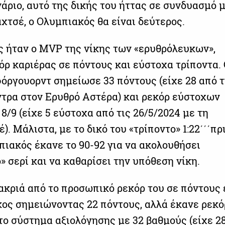
άριο, αυτό της δικής του ήττας σε συνδυασμό μ
χτσέ, ο Ολυμπιακός θα είναι δεύτερος.
ς ήταν ο MVP της νίκης των «ερυθρόλευκων»,
όρ καριέρας σε πόντους και εύστοχα τρίποντα.
όργουορντ σημείωσε 33 πόντους (είχε 28 από τ
όντρα στον Ερυθρό Αστέρα) και ρεκόρ εύστοχων
8/9 (είχε 5 εύστοχα από τις 26/5/2024 με τη
. Μάλιστα, με το δικό του «τρίποντο» 1:22΄΄΄πρ
πιακός έκανε το 90-92 για να ακολουθήσει
 σερί και να καθαρίσει την υπόθεση νίκη.
ακριά από το προσωπικό ρεκόρ του σε πόντους 
κος σημειώνοντας 22 πόντους, αλλά έκανε ρεκό
το σύστημα αξιολόγησης με 32 βαθμούς (είχε 2