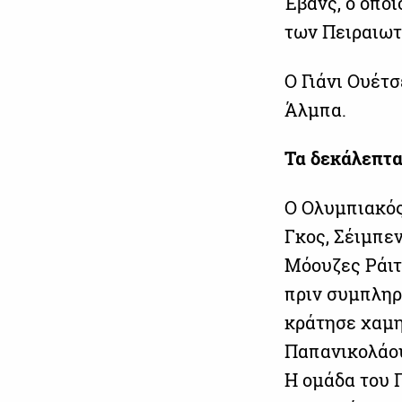
Έβανς, ο οπο
των Πειραιωτ
Ο Γιάνι Ουέτσ
Άλμπα.
Τα δεκάλεπτα
Ο Ολυμπιακός
Γκος, Σέιμπε
Μόουζες Ράιτ
πριν συμπληρ
κράτησε χαμηλ
Παπανικολάου
Η ομάδα του 