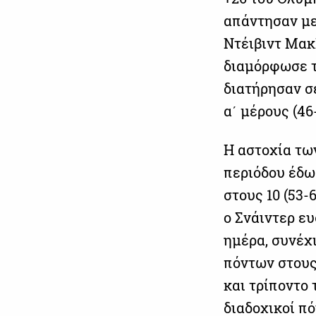
απάντησαν με 
Ντέιβιντ ΜακΚ
διαμόρφωσε τ
διατήρησαν σ
α΄ μέρους (46-
Η αστοχία τω
περιόδου έδω
στους 10 (53-
ο Σνάιντερ ε
ημέρα, συνέχι
πόντων στους
και τρίποντο 
διαδοχικοί πό