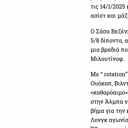
τις 14/1/2025
ασίστ και μάζ
Ο Σάσα Βεζέν
5/8 δίποντα, 
μια βραδιά πο
Μιλουτίνοφ.
Με “ rotation
Ουόκαπ, Βιλν
«καθαρόαιμο»
στην Άλμπα να
βήμα για την
Λονγκ αγωνίσ