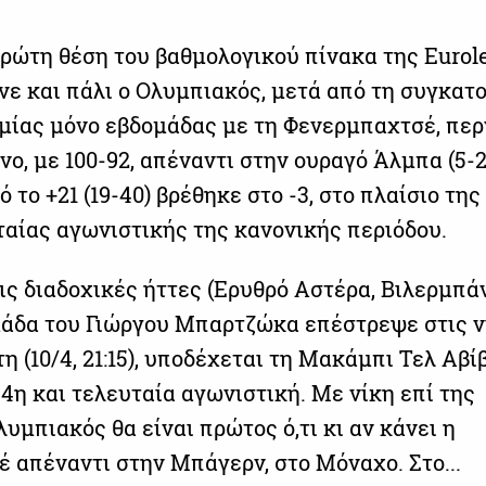
ρώτη θέση του βαθμολογικού πίνακα της Eurol
ινε και πάλι ο Ολυμπιακός, μετά από τη συγκατ
 μίας μόνο εβδομάδας με τη Φενερμπαχτσέ, πε
νο, με 100-92, απέναντι στην ουραγό Άλμπα (5-2
ό το +21 (19-40) βρέθηκε στο -3, στο πλαίσιο της
ταίας αγωνιστικής της κανονικής περιόδου.
ις διαδοχικές ήττες (Ερυθρό Αστέρα, Βιλερμπά
μάδα του Γιώργου Μπαρτζώκα επέστρεψε στις ν
η (10/4, 21:15), υποδέχεται τη Μακάμπι Τελ Αβί
34η και τελευταία αγωνιστική. Με νίκη επί της
υμπιακός θα είναι πρώτος ό,τι κι αν κάνει η
 απέναντι στην Μπάγερν, στο Μόναχο. Στο...