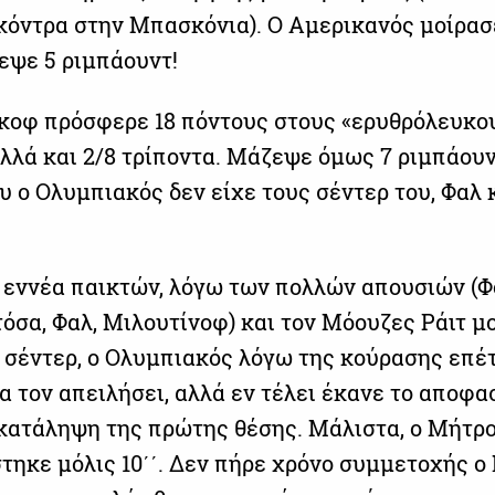
 κόντρα στην Μπασκόνια). O Αμερικανός μοίρασ
εψε 5 ριμπάουντ!
κοφ πρόσφερε 18 πόντους στους «ερυθρόλευκου
αλλά και 2/8 τρίποντα. Μάζεψε όμως 7 ριμπάουν
υ ο Ολυμπιακός δεν είχε τους σέντερ του, Φαλ 
” εννέα παικτών, λόγω των πολλών απουσιών (Φ
τόσα, Φαλ, Μιλουτίνοφ) και τον Μόουζες Ράιτ μ
 σέντερ, ο Ολυμπιακός λόγω της κούρασης επέ
 τον απειλήσει, αλλά εν τέλει έκανε το αποφα
 κατάληψη της πρώτης θέσης. Μάλιστα, ο Μήτρ
τηκε μόλις 10΄΄. Δεν πήρε χρόνο συμμετοχής ο