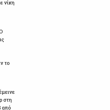
ε νίκη
 Ο
ις
ιν το
έμεινε
ρ στη
8 από