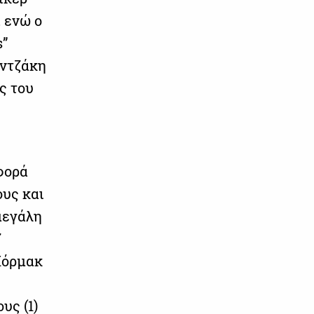
, ενώ ο
s”
εντζάκη
ς του
φορά
ους και
μεγάλη
7
Κόρμακ
υς (1)