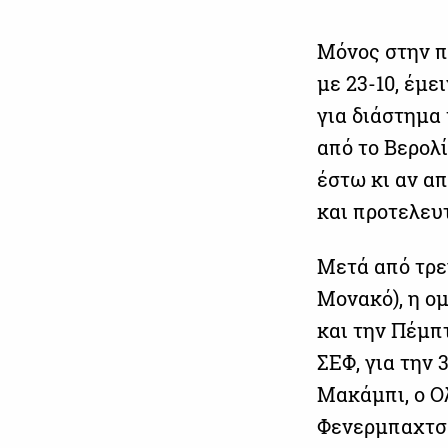
Μόνος στην π
με 23-10, έμε
για διάστημα
από το Βερολί
έστω κι αν απ
και προτελευ
Μετά από τρε
Μονακό), η ο
και την Πέμπτ
ΣΕΦ, για την 
Μακάμπι, ο Ολ
Φενερμπαχτσέ