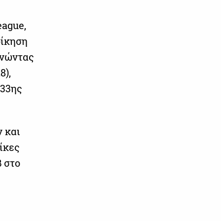
eague,
οίκηση
ρνώντας
8),
 33ης
ν και
ίκες
β στο