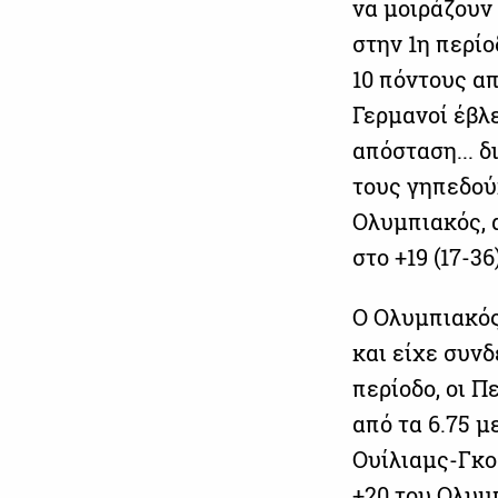
να μοιράζουν 
στην 1η περίο
10 πόντους απ
Γερμανοί έβλ
απόσταση... δ
τους γηπεδού
Ολυμπιακός, 
στο +19 (17-36)
Ο Ολυμπιακός
και είχε συνδ
περίοδο, οι Π
από τα 6.75 μ
Ουίλιαμς-Γκο
+20 του Ολυμπ