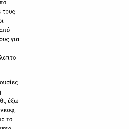
μπα
ε τους
οι
 από
ους για
άλεπτο
πουσίες
η
θι, έξω
ένκοφ,
ια το
ικερ