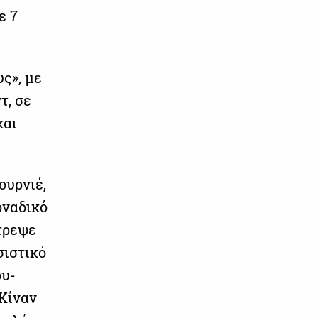
ε 7
ς», με
τ, σε
και
ουρνιέ,
οναδικό
τρεψε
σιστικό
ου-
 Κίναν