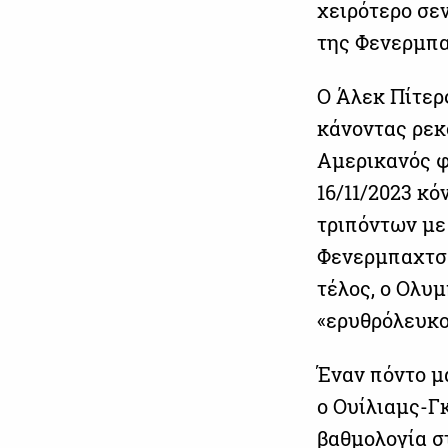
χειρότερο σεν
της Φενερμπα
Ο Άλεκ Πίτερ
κάνοντας ρεκ
Αμερικανός φ
16/11/2023 κ
τριπόντων με 
Φενερμπαχτσέ)
τέλος, ο Ολυμ
«ερυθρόλευκο»
Έναν πόντο μ
ο Ουίλιαμς-Γ
βαθμολογία σ