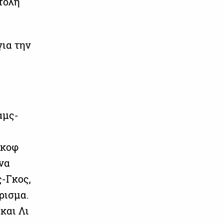
τολή
για την
αμς-
νκοφ
να
ς-Γκος,
ρισμα.
και Λι