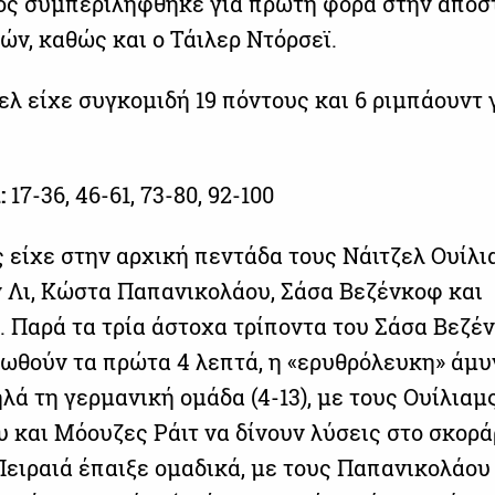
ίος συμπεριλήφθηκε για πρώτη φορά στην αποσ
ών, καθώς και ο Τάιλερ Ντόρσεϊ.
ελ είχε συγκομιδή 19 πόντους και 6 ριμπάουντ 
:
17-36, 46-61, 73-80, 92-100
 είχε στην αρχική πεντάδα τους Νάιτζελ Ουίλι
ν Λι, Κώστα Παπανικολάου, Σάσα Βεζένκοφ και
. Παρά τα τρία άστοχα τρίποντα του Σάσα Βεζέ
ωθούν τα πρώτα 4 λεπτά, η «ερυθρόλευκη» άμυ
ά τη γερμανική ομάδα (4-13), με τους Ουίλιαμ
 και Μόουζες Ράιτ να δίνουν λύσεις στο σκορά
Πειραιά έπαιξε ομαδικά, με τους Παπανικολάου 