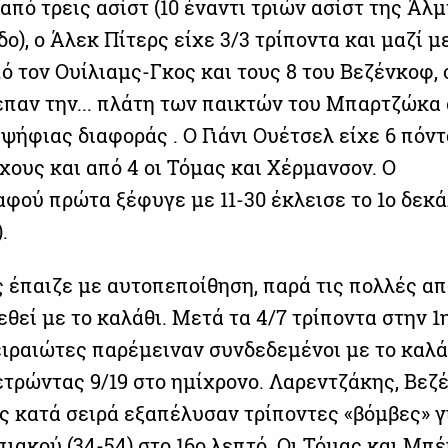
από τρεις ασίστ (10 έναντι τριών ασίστ της Άλ
δο), ο Άλεκ Πίτερς είχε 3/3 τρίποντα και μαζί μ
ό τον Ουίλιαμς-Γκος και τους 8 του Βεζένκοφ, 
επαν την... πλάτη των παικτών του Μπαρτζώκα
ιψήφιας διαφοράς . Ο Γιάνι Ουέτσελ είχε 6 πόντ
χους και από 4 οι Τόμας και Χέρμανσον. Ο
αφού πρώτα ξέφυγε με 11-30 έκλεισε το 1ο δεκ
.
 έπαιζε με αυτοπεποίθηση, παρά τις πολλές α
εθεί με το καλάθι. Μετά τα 4/7 τρίποντα στην 1
ειραιώτες παρέμειναν συνδεδεμένοι με το καλά
ετρώντας 9/19 στο ημίχρονο. Λαρεντζάκης, Βεζ
ς κατά σειρά εξαπέλυσαν τρίποντες «βόμβες» γ
ιακού (34-54) στο 16ο λεπτό. Οι Τόμας και Μπέ