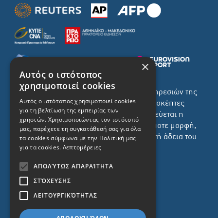
×
Αυτός ο ιστότοπος
χρησιμοποιεί cookies
Το σύνολο του περιεχομένου και των υπηρεσιών της
Αυτός ο ιστότοπος χρησιμοποιεί cookies
ιστοσελίδας του ΡΙΚ διατίθεται στους επισκέπτες
για τη βελτίωση της εμπειρίας των
αυστηρά για προσωπική χρήση. Απαγορεύεται η
χρηστών. Χρησιμοποιώντας τον ιστότοπό
χρήση ή επανεκπομπή του, σε οποιοδήποτε μορφή,
μας, παρέχετε τη συγκατάθεσή σας για όλα
με ή χωρίς επεξεργασία και χωρίς γραπτή άδεια του
τα cookies σύμφωνα με την Πολιτική μας
για τα cookies.
Λεπτομέρειες
ΡΙΚ.
ΑΠΟΛΎΤΩΣ ΑΠΑΡΑΊΤΗΤΑ
ΣΤΌΧΕΥΣΗΣ
ΛΕΙΤΟΥΡΓΙΚΌΤΗΤΑΣ
ΔΙΚΑΙΩΜΑ ΠΡΟΣΤΑΣΙΑΣ ΔΕΔΟΜΕΝΩΝ
ΠΟΛΙΤΙΚΗ ΑΠΟΡΡΗΤΟΥ