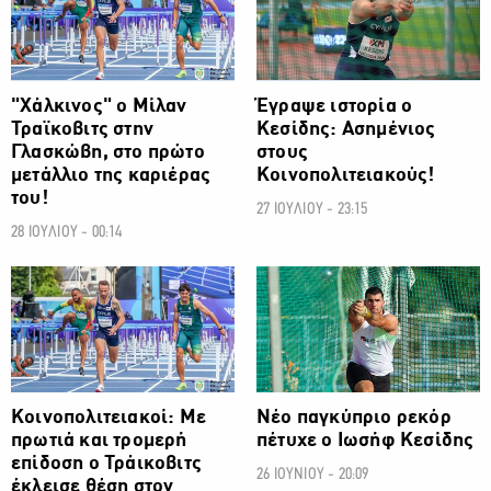
"Χάλκινος" ο Μίλαν
Έγραψε ιστορία ο
Τραϊκοβιτς στην
Κεσίδης: Ασημένιος
Γλασκώβη, στο πρώτο
στους
μετάλλιο της καριέρας
Κοινοπολιτειακούς!
του!
27 ΙΟΥΛΙΟΥ - 23:15
28 ΙΟΥΛΙΟΥ - 00:14
ΑΛΛΑ ΣΠΟΡ
ΑΛΛΑ ΣΠΟΡ
Κοινοπολιτειακοί: Με
Νέο παγκύπριο ρεκόρ
πρωτιά και τρομερή
πέτυχε ο Ιωσήφ Κεσίδης
επίδοση ο Τράικοβιτς
26 ΙΟΥΝΙΟΥ - 20:09
έκλεισε θέση στον