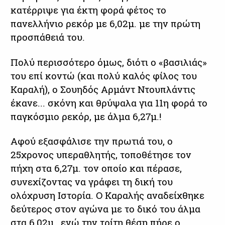
κατέρριψε για έκτη φορά φέτος το
πανελλήνιο ρεκόρ με 6,02μ. με την πρώτη
προσπάθειά του.
Πολύ περισσότερο όμως, διότι ο «βασιλιάς»
του επί κοντώ (και πολύ καλός φίλος του
Καραλή), ο Σουηδός Αρμάντ Ντουπλάντις
έκανε... σκόνη και θρύψαλα για 11η φορά το
παγκόσμιο ρεκόρ, με άλμα 6,27μ.!
Αφού εξασφάλισε την πρωτιά του, ο
25χρονος υπεραθλητής, τοποθέτησε τον
πήχη στα 6,27μ. τον οποίο και πέρασε,
συνεχίζοντας να γράφει τη δική του
ολόχρυση Ιστορία. Ο Καραλής αναδείχθηκε
δεύτερος στον αγώνα με το δικό του άλμα
στα 6,02μ., ενώ την τρίτη θέση πήρε ο