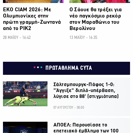
ΕΚΟ CIAM 2026: Με
Ο Σάουε θα τρέξει για
Ολυμπιονίκες στην
νέο παγκόσμιο ρεκόρ
πρώτη γραμμή-Zωντανά
στον Μαραθώνιο του
από το ΡΙΚ2
Βερολίνου
28 ΜΑΪΟΥ - 16:42
13 ΜΑΪΟΥ - 16:35
ΠΡΩΤΑΘΛΗΜΑ CYTA
Σάλτσμπουργκ-Πάφος 1-0:
"Άγγιξε" διπλό-υπέρβαση,
λύγισε στο 88' (στιγμιότυπα)
07 ΑΥΓΟΥΣΤΟΥ - 00:00
ΑΠΟΕΛ: Παρουσίασε το
επετειακό έμβλημα των 100