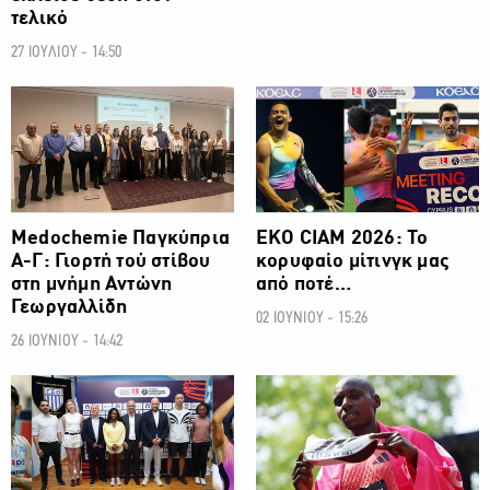
τελικό
27 ΙΟΥΛΙΟΥ - 14:50
ΑΛΛΑ ΣΠΟΡ
ΑΛΛΑ ΣΠΟΡ
Medochemie Παγκύπρια
ΕΚΟ CIAM 2026: Το
Α-Γ: Γιορτή τού στίβου
κορυφαίο μίτινγκ μας
στη μνήμη Αντώνη
από ποτέ…
Γεωργαλλίδη
02 ΙΟΥΝΙΟΥ - 15:26
26 ΙΟΥΝΙΟΥ - 14:42
ΑΛΛΑ ΣΠΟΡ
ΑΛΛΑ ΣΠΟΡ