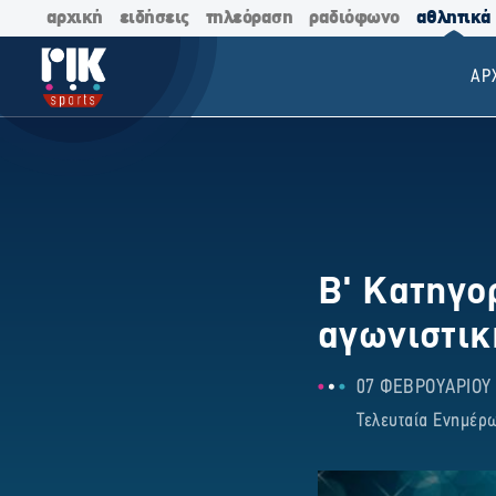
αρχική
ειδήσεις
τηλεόραση
ραδιόφωνο
αθλητικά
ΑΡ
Β' Κατηγορ
αγωνιστικ
07 ΦΕΒΡΟΥΑΡΙΟΥ 2
Τελευταία Ενημέρω