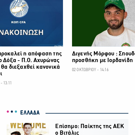
προκαλεί η απόφαση της
Διγενής Μόρφου : Σπουδ
ο Δόξα - Π.Ο. Αχυρώνας
προσθήκη με Ιορδανίδη
 θα διεξαχθεί κανονικά
02 ΟΚΤΩΒΡΙΟΥ - 14:16
ι
- 13:11
ΕΛΛΑΔΑ
Επίσημο: Παίκτης της ΑΕΚ
ο Βιτάλις