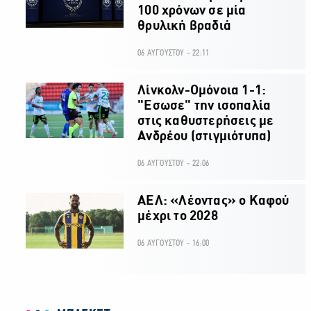
100 χρόνων σε μία
θρυλική βραδιά
06 ΑΥΓΟΥΣΤΟΥ - 22:11
Λίνκολν-Ομόνοια 1-1:
"Εσωσε" την ισοπαλία
στις καθυστερήσεις με
Ανδρέου (στιγμιότυπα)
06 ΑΥΓΟΥΣΤΟΥ - 22:06
ΑΕΛ: «Λέοντας» ο Καφού
μέχρι το 2028
06 ΑΥΓΟΥΣΤΟΥ - 16:00