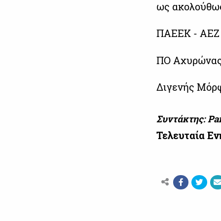
ως ακολούθω
ΠΑΕΕΚ - ΑΕΖ
ΠΟ Αχυρώνας 
Διγενής Μόρ
Συντάκτης: Pa
Τελευταία Ε