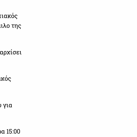
πιακός
ιλο της
 αρχίσει
ακός
υ για
α 15:00