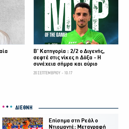
αία
Β' Κατηγορία : 2/2 ο Διγενής,
σεφτέ στις νίκες η Δόξα - Η
συνέχεια σήμρα και αύριο
20 ΣΕΠΤΕΜΒΡΙΟΥ - 10:17
ΔΙΕΘΝΗ
Επίσημα στη Ρεάλ ο
Ντιομαντέ: Μεταγραφή