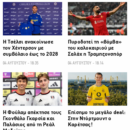
ΠΟΔΟΣΦΑΙΡΟ
ΠΟΔΟΣΦΑΙΡΟ
H Τσέλσι ανακοίνωσε
Πυροδοτεί τη «βόμβα»
τον Χέντερσον με
του καλοκαιριού με
συμβόλαιο έως το 2028
Σαλάχ η Τραμπζονσπόρ
04 ΑΥΓΟΥΣΤΟΥ - 18:35
04 ΑΥΓΟΥΣΤΟΥ - 18:14
ΠΟΔΟΣΦΑΙΡΟ
ΠΟΔΟΣΦΑΙΡΟ
Η Φούλαμ απέκτησε τους
Επίσημο το μεγάλο deal:
Γκονθάλο Γκαρσία και
Στην Ντόρτμουντ ο
Παλάσιος από τη Ρεάλ
Καρέτσας!