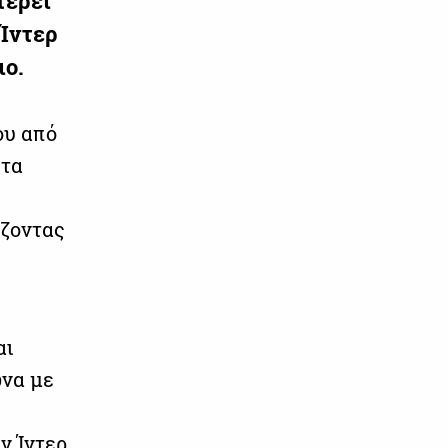
τερέι
 Ίντερ
ιο.
ου από
υτα
άζοντας
αι
ωνα με
ν Ίντερ