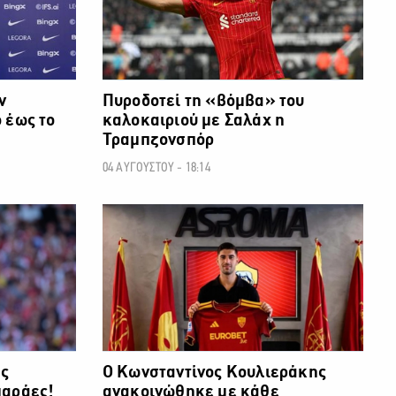
ν
Πυροδοτεί τη «βόμβα» του
 έως το
καλοκαιριού με Σαλάχ η
Τραμπζονσπόρ
04 ΑΥΓΟΥΣΤΟΥ - 18:14
ΠΟΔΟΣΦΑΙΡΟ
ΠΟΔΟΣΦΑΙΡΟ
ης
Ο Κωνσταντίνος Κουλιεράκης
μαράες!
ανακοινώθηκε με κάθε