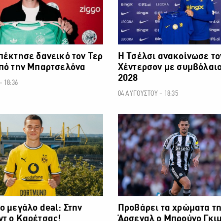
πέκτησε δανεικό τον Τερ
H Τσέλσι ανακοίνωσε το
από την Μπαρτσελόνα
Χέντερσον με συμβόλαιο
2028
 18:36
04 ΑΥΓΟΥΣΤΟΥ - 18:35
ΠΟΔΟΣΦΑΙΡΟ
ο μεγάλο deal: Στην
Προβάρει τα χρώματα τ
ντ ο Καρέτσας!
Άρσεναλ ο Μπρούνο Γκι