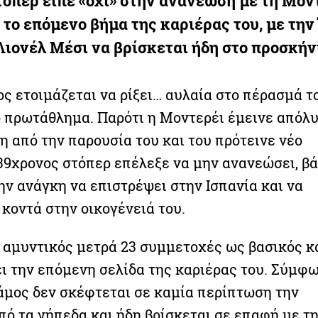
τόπερ είπε «όχι» στην ανανέωση με τη Μον
 το επόμενο βήμα της καριέρας του, με την
Λιονέλ Μέσι να βρίσκεται ήδη στο προσκήν
ος ετοιμάζεται να ρίξει… αυλαία στο πέρασμά τ
ό πρωτάθλημα. Παρότι η Μοντερέι έμεινε απόλ
η από την παρουσία του και του πρότεινε νέο
 39χρονος στόπερ επέλεξε να μην ανανεώσει, β
ην ανάγκη να επιστρέψει στην Ισπανία και να
 κοντά στην οικογένειά του.
 αμυντικός μετρά 23 συμμετοχές ως βασικός κ
ει την επόμενη σελίδα της καριέρας του. Σύμφ
Ράμος δεν σκέφτεται σε καμία περίπτωση την
ό τα γήπεδα και ήδη βρίσκεται σε επαφή με τη