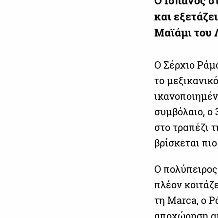
Ο Ισπανός σ
και εξετάζει
Μαϊάμι του 
Ο Σέρχιο Ράμ
το μεξικανικ
ικανοποιημέν
συμβόλαιο, ο
στο τραπέζι τ
βρίσκεται πιο
Ο πολύπειρος
πλέον κοιτάζ
τη Marca, ο 
αποχώρηση απ