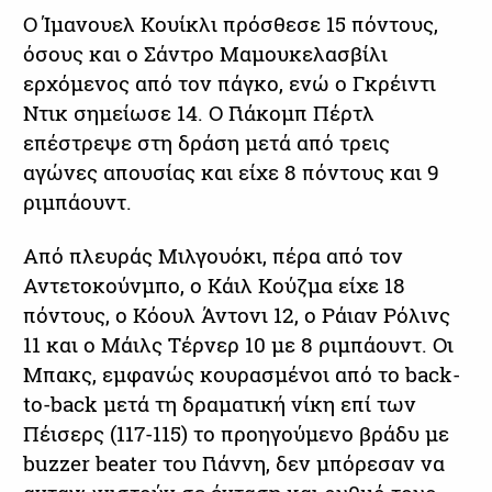
Ο Ίμανουελ Κουίκλι πρόσθεσε 15 πόντους,
όσους και ο Σάντρο Μαμουκελασβίλι
ερχόμενος από τον πάγκο, ενώ ο Γκρέιντι
Ντικ σημείωσε 14. Ο Γιάκομπ Πέρτλ
επέστρεψε στη δράση μετά από τρεις
αγώνες απουσίας και είχε 8 πόντους και 9
ριμπάουντ.
Από πλευράς Μιλγουόκι, πέρα από τον
Αντετοκούνμπο, ο Κάιλ Κούζμα είχε 18
πόντους, ο Κόουλ Άντονι 12, ο Ράιαν Ρόλινς
11 και ο Μάιλς Τέρνερ 10 με 8 ριμπάουντ. Οι
Μπακς, εμφανώς κουρασμένοι από το back-
to-back μετά τη δραματική νίκη επί των
Πέισερς (117-115) το προηγούμενο βράδυ με
buzzer beater του Γιάννη, δεν μπόρεσαν να