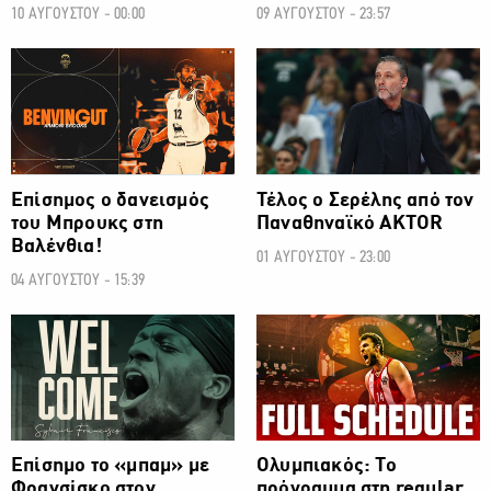
10 ΑΥΓΟΥΣΤΟΥ - 00:00
09 ΑΥΓΟΥΣΤΟΥ - 23:57
ΜΠΑΣΚΕΤ
ΜΠΑΣΚΕΤ
Επίσημος ο δανεισμός
Τέλος ο Σερέλης από τον
του Μπρουκς στη
Παναθηναϊκό AKTOR
Βαλένθια!
01 ΑΥΓΟΥΣΤΟΥ - 23:00
04 ΑΥΓΟΥΣΤΟΥ - 15:39
ΜΠΑΣΚΕΤ
ΜΠΑΣΚΕΤ
Επίσημο το «μπαμ» με
Ολυμπιακός: Το
Φρανσίσκο στον
πρόγραμμα στη regular