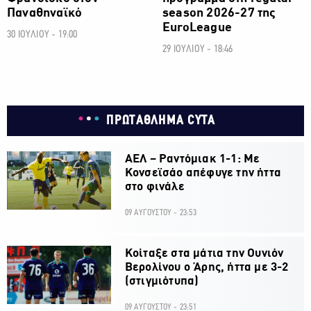
Παναθηναϊκό
season 2026-27 της
EuroLeague
30 ΙΟΥΛΙΟΥ - 19:00
29 ΙΟΥΛΙΟΥ - 18:46
ΠΡΩΤΑΘΛΗΜΑ CYTA
ΑΕΛ – Ραντόμιακ 1-1: Με
Κονσεϊσάο απέφυγε την ήττα
στο φινάλε
09 ΑΥΓΟΥΣΤΟΥ - 23:53
Κοίταξε στα μάτια την Ουνιόν
Βερολίνου ο Άρης, ήττα με 3-2
(στιγμιότυπα)
09 ΑΥΓΟΥΣΤΟΥ - 23:51