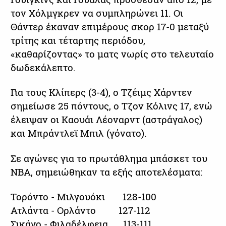
τον Χόλμγκρεν να συμπληρώνει 11. Οι
Θάντερ έκαναν επιμέρους σκορ 17-0 μεταξύ
τρίτης και τέταρτης περιόδου,
«καθαρίζοντας» το ματς νωρίς στο τελευταίο
δωδεκάλεπτο.
Για τους Κλίπερς (3-4), ο Τζέιμς Χάρντεν
σημείωσε 25 πόντους, ο Τζον Κόλινς 17, ενώ
έλειψαν οι Καουάι Λέοναρντ (αστράγαλος)
και Μπράντλεϊ Μπιλ (γόνατο).
Σε αγώνες για το πρωτάθλημα μπάσκετ του
ΝΒΑ, σημειώθηκαν τα εξής αποτελέσματα:
Τορόντο - Μιλγουόκι 128-100
Ατλάντα - Ορλάντο 127-112
Σικάγο - Φιλαδέλφεια 113-111