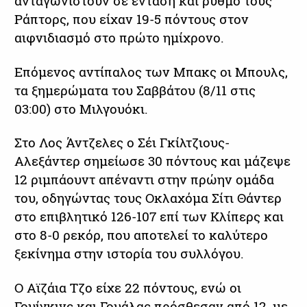
ανταγωνιστούν σε ένταση και ρυθμό τους
Ράπτορς, που είχαν 19-5 πόντους στον
αιφνιδιασμό στο πρώτο ημίχρονο.
Επόμενος αντίπαλος των Μπακς οι Μπουλς,
τα ξημερώματα του Σαββάτου (8/11 στις
03:00) στο Μιλγουόκι.
Στο Λος Άντζελες ο Σέι Γκίλτζιους-
Αλεξάντερ σημείωσε 30 πόντους και μάζεψε
12 ριμπάουντ απέναντι στην πρώην ομάδα
του, οδηγώντας τους Οκλαχόμα Σίτι Θάντερ
στο επιβλητικό 126-107 επί των Κλίπερς και
στο 8-0 ρεκόρ, που αποτελεί το καλύτερο
ξεκίνημα στην ιστορία του συλλόγου.
Ο Αϊζάια Τζο είχε 22 πόντους, ενώ οι
Γουίγκινς και Γουάλας πρόσθεσαν από 12, με