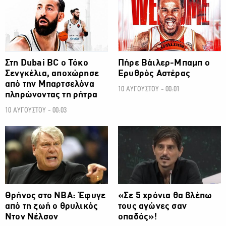
Στη Dubai BC ο Τόκο
Πήρε Βάιλερ-Μπαμπ ο
Σενγκέλια, αποχώρησε
Ερυθρός Αστέρας
από την Μπαρτσελόνα
10 ΑΥΓΟΥΣΤΟΥ - 00:01
πληρώνοντας τη ρήτρα
10 ΑΥΓΟΥΣΤΟΥ - 00:03
ΜΠΑΣΚΕΤ
ΜΠΑΣΚΕΤ
Θρήνος στο ΝΒΑ: Έφυγε
«Σε 5 χρόνια θα βλέπω
από τη ζωή ο θρυλικός
τους αγώνες σαν
Ντον Νέλσον
οπαδός»!