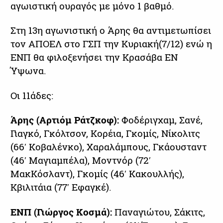
αγωιστική ουραγός με μόνο 1 βαθμό.
Στη 13η αγωνιστική ο Άρης θα αντιμετωπίσει
τον ΑΠΟΕΛ στο ΓΣΠ την Κυριακή(7/12) ενώ η
ΕΝΠ θα φιλοξενήσει την Κρασάβα ΕΝ
Ύψωνα.
Οι 11άδες:
Άρης (Αρτιόμ Ράτζκοφ):
Φοδέριγχαμ, Σανέ,
Γιαγκό, Γκόλτσον, Κορέια, Γκομίς, Νίκολιτς
(66′ Κοβαλένκο), Χαραλάμπους, Γκάουσταντ
(46′ Μαγιαμπέλα), Μοντνόρ (72′
ΜακΚόσλαντ), Γκομίς (46′ Κακουλλής),
Κβιλιτάια (77′ Εφαγκέ).
ΕΝΠ (Γιώργος Κοσμά):
Παναγιώτου, Σάκιτς,