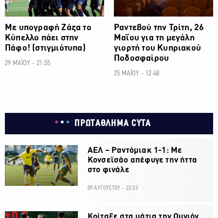
Με υπογραφή Ζάζα το
Ραντεβού την Τρίτη, 26
Κύπελλο πάει στην
Μαΐου για τη μεγάλη
Πάφο! (στιγμιότυπα)
γιορτή του Κυπριακού
Ποδοσφαίρου
29 ΜΑΪΟΥ - 21:55
25 ΜΑΪΟΥ - 12:48
ΠΡΩΤΑΘΛΗΜΑ CYTA
ΑΕΛ – Ραντόμιακ 1-1: Με
Κονσεϊσάο απέφυγε την ήττα
στο φινάλε
09 ΑΥΓΟΥΣΤΟΥ - 23:53
Κοίταξε στα μάτια την Ουνιόν