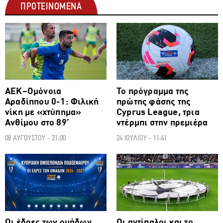
ΠΡΟΤΕΙΝΟΜΕΝΑ
ΠΟΔΟΣΦΑΙΡΟ
ΠΟΔΟΣΦΑΙΡΟ
ΑΕΚ–Ομόνοια
Το πρόγραμμα της
Αραδίππου 0-1: Φιλική
πρώτης φάσης της
νίκη με «χτύπημα»
Cyprus League, τρια
Ανθίμου στο 89’
ντέρμπι στην πρεμιέρα
08 ΑΥΓΟΥΣΤΟΥ - 21:00
24 ΙΟΥΛΙΟΥ - 11:41
ΠΟΔΟΣΦΑΙΡΟ
ΠΟΔΟΣΦΑΙΡΟ
Οι έδρες των ομάδων
Οι αντίπαλοι και το