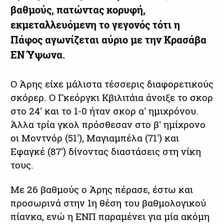
βαθμούς, πατώντας κορυφή,
εκμεταλλευόμενη το γεγονός τότι η
Πάφος αγωνίζεται αύριο με την Κρασάβα
ΕΝ Ύψωνα.
Ο Άρης είχε μάλιστα τέσσερις διαφορετικούς
σκόρερ. Ο Γκεόργκι Κβιλιτάια άνοιξε το σκορ
στο 24' και το 1-0 ήταν σκορ α' ημιχρόνου.
Άλλα τρία γκολ πρόσθεσαν στο β' ημίχρονο
οι Μοντνόρ (51'), Μαγιαμπέλα (71') και
Εφαγκέ (87') δίνοντας διαστάσεις στη νίκη
τους.
Με 26 βαθμούς ο Άρης πέρασε, έστω και
προσωρινά στην 1η θέση του βαθμολογικού
πίανκα, ενώ η ΕΝΠ παραμένει για μία ακόμη