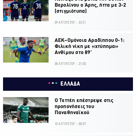
Βερολίνου ο Άρης, ήττα με 3-2
(στιγμιότυπα)
09 ΑΥΓΟΥΣΤΟΥ - 23:51
ΑΕΚ–Ομόνοια Αραδίππου 0-1:
Φιλική νίκη με «χτύπημα»
Ανθίμου στο 89’
08 ΑΥΓΟΥΣΤΟΥ - 21:00
ΕΛΛΑΔΑ
Ο Τεττέη επέστρεψε στις
προπονήσεις του
Παναθηναϊκού
10 ΑΥΓΟΥΣΤΟΥ - 00:07