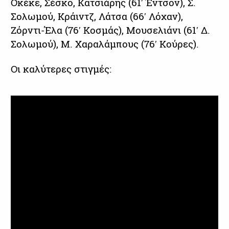
Οκέκε, Σέσκο, Κατσιάρης (61′ Έντσον), Σ.
Σολωμού, Κράιντζ, Λάτσα (66′ Λόχαν),
Ζόρντι-Έλα (76′ Κοσμάς), Μουσελιάνι (61′ Δ.
Σολωμού), Μ. Χαραλάμπους (76′ Κούρες).
Οι καλύτερες στιγμές: