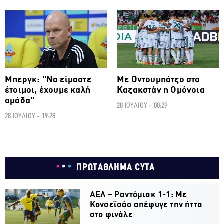
ΠΡΩΤΑΘΛΗΜΑ CYTA
ΠΡΩΤΑΘΛΗΜΑ CYTA
Μπεργκ: "Να είμαστε
Με Οντουμπάτζο στο
έτοιμοι, έχουμε καλή
Καζακστάν η Ομόνοια
ομάδα"
28 ΙΟΥΛΙΟΥ - 00:29
28 ΙΟΥΛΙΟΥ - 19:28
ΠΡΩΤΑΘΛΗΜΑ CYTA
ΑΕΛ – Ραντόμιακ 1-1: Με
Κονσεϊσάο απέφυγε την ήττα
στο φινάλε