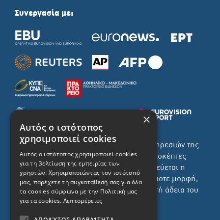
Συνεργασία με:
×
Αυτός ο ιστότοπος
χρησιμοποιεί cookies
Το σύνολο του περιεχομένου και των υπηρεσιών της
Αυτός ο ιστότοπος χρησιμοποιεί cookies
ιστοσελίδας του ΡΙΚ διατίθεται στους επισκέπτες
για τη βελτίωση της εμπειρίας των
αυστηρά για προσωπική χρήση. Απαγορεύεται η
χρηστών. Χρησιμοποιώντας τον ιστότοπό
χρήση ή επανεκπομπή του, σε οποιοδήποτε μορφή,
μας, παρέχετε τη συγκατάθεσή σας για όλα
με ή χωρίς επεξεργασία και χωρίς γραπτή άδεια του
τα cookies σύμφωνα με την Πολιτική μας
για τα cookies.
Λεπτομέρειες
ΡΙΚ.
ΑΠΟΛΎΤΩΣ ΑΠΑΡΑΊΤΗΤΑ