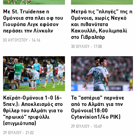
Με St. Truidense η
Μετρά τις "πληγές" της η
Ομόνοια στα πλει οφ του
Ομόνοια, χωρίς Νεγκό
Γιουρόπα Λιγκ εφόσον
και πιθανότατα
περάσει την Λίνκολν
Κακουλλή, Κουλιμπαλί
στο Γιβραλτάρ
03 ΑΥΓΟΥΣΤΟΥ - 14:16
30 ΙΟΥΛΙΟΥ - 17:08
ΠΡΩΤΑΘΛΗΜΑ CYTA
ΠΡΩΤΑΘΛΗΜΑ CYTA
Καϊράτ-Ομόνοια 1-0 (6-
Τα "αστέρια" περνάνε
5πεν.): Αποκλεισμός στο
από το Αλμάτι για την
θρίλερ του Αλμάτι για το
Ομόνοια(18:00
"ηρωικό" τριφύλλι
Cytavision1/4ο ΡΙΚ)
(στιγμιότυπα)
29 ΙΟΥΛΙΟΥ - 10:49
29 ΙΟΥΛΙΟΥ - 21:02