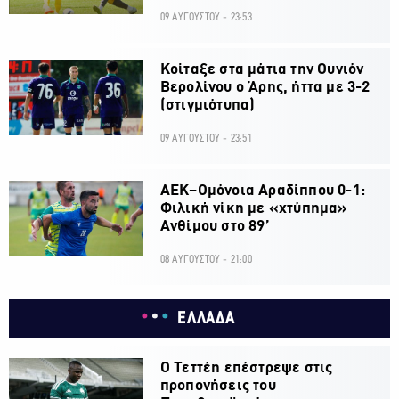
09 ΑΥΓΟΥΣΤΟΥ - 23:53
Κοίταξε στα μάτια την Ουνιόν
Βερολίνου ο Άρης, ήττα με 3-2
(στιγμιότυπα)
09 ΑΥΓΟΥΣΤΟΥ - 23:51
ΑΕΚ–Ομόνοια Αραδίππου 0-1:
Φιλική νίκη με «χτύπημα»
Ανθίμου στο 89’
08 ΑΥΓΟΥΣΤΟΥ - 21:00
ΕΛΛΑΔΑ
Ο Τεττέη επέστρεψε στις
προπονήσεις του