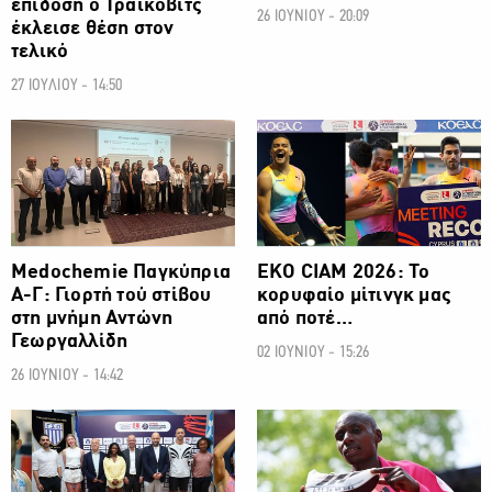
επίδοση ο Τράικοβιτς
26 ΙΟΥΝΙΟΥ - 20:09
έκλεισε θέση στον
τελικό
27 ΙΟΥΛΙΟΥ - 14:50
ΑΛΛΑ ΣΠΟΡ
ΑΛΛΑ ΣΠΟΡ
Medochemie Παγκύπρια
ΕΚΟ CIAM 2026: Το
Α-Γ: Γιορτή τού στίβου
κορυφαίο μίτινγκ μας
στη μνήμη Αντώνη
από ποτέ…
Γεωργαλλίδη
02 ΙΟΥΝΙΟΥ - 15:26
26 ΙΟΥΝΙΟΥ - 14:42
ΑΛΛΑ ΣΠΟΡ
ΑΛΛΑ ΣΠΟΡ