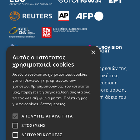
×
Αυτός ο ιστότοπος
χρησιμοποιεί cookies
Το σύνολο του περιεχομένου και των υπηρεσιών της
Αυτός ο ιστότοπος χρησιμοποιεί cookies
ιστοσελίδας του ΡΙΚ διατίθεται στους επισκέπτες
για τη βελτίωση της εμπειρίας των
αυστηρά για προσωπική χρήση. Απαγορεύεται η
χρηστών. Χρησιμοποιώντας τον ιστότοπό
χρήση ή επανεκπομπή του, σε οποιοδήποτε μορφή,
μας, παρέχετε τη συγκατάθεσή σας για όλα
με ή χωρίς επεξεργασία και χωρίς γραπτή άδεια του
τα cookies σύμφωνα με την Πολιτική μας
για τα cookies.
Λεπτομέρειες
ΡΙΚ.
ΑΠΟΛΎΤΩΣ ΑΠΑΡΑΊΤΗΤΑ
ΣΤΌΧΕΥΣΗΣ
ΛΕΙΤΟΥΡΓΙΚΌΤΗΤΑΣ
ΔΙΚΑΙΩΜΑ ΠΡΟΣΤΑΣΙΑΣ ΔΕΔΟΜΕΝΩΝ