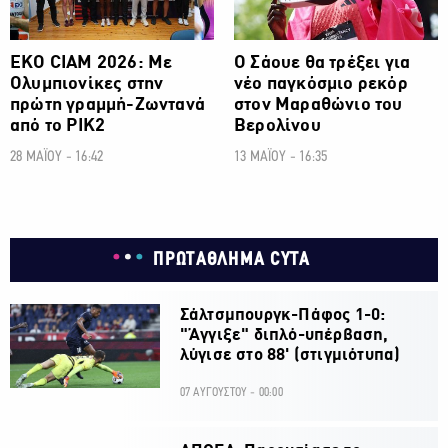
ΕΚΟ CIAM 2026: Με
Ο Σάουε θα τρέξει για
Ολυμπιονίκες στην
νέο παγκόσμιο ρεκόρ
πρώτη γραμμή-Zωντανά
στον Μαραθώνιο του
από το ΡΙΚ2
Βερολίνου
28 ΜΑΪΟΥ - 16:42
13 ΜΑΪΟΥ - 16:35
ΠΡΩΤΑΘΛΗΜΑ CYTA
Σάλτσμπουργκ-Πάφος 1-0:
"Άγγιξε" διπλό-υπέρβαση,
λύγισε στο 88' (στιγμιότυπα)
07 ΑΥΓΟΥΣΤΟΥ - 00:00