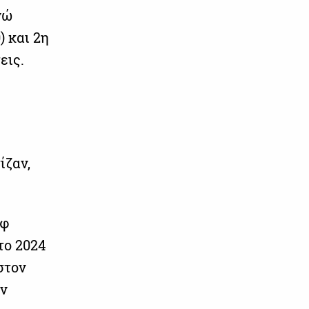
νώ
) και 2η
εις.
ίζαν,
εφ
το 2024
στον
ον