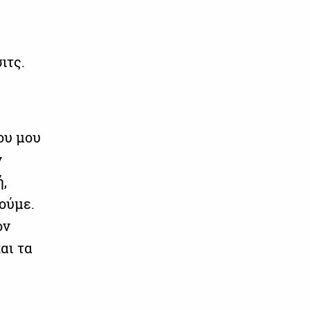
ιτς.
ου μου
ν
ή,
ούμε.
ον
αι τα