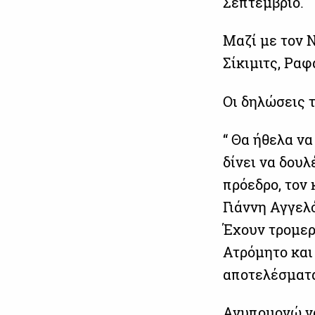
Σεπτέμβριο.
Μαζί με τον Ν
Σίκιμιτς, Ρα
Οι δηλώσεις 
“ Θα ήθελα ν
δίνει να δουλ
πρόεδρο, τον 
Γιάννη Αγγελ
Έχουν τρομερή
Ατρόμητο και
αποτελέσματ
Ανυπομονώ να