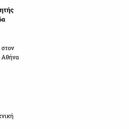
νητής
δα
 στον
ν Αθήνα
χνική