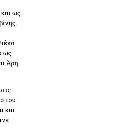
 και ως
βίνης.
Ριέκα
υ ως
αι Άρη
στις
ο του
α και
ινε