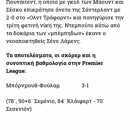
Γιουνάιτεντ, η οποία με γκολ των Μάουντ και
Σέσκο επικράτησε άνετα της Σάντερλαντ με
2-0 στο «Ολντ Τράφορντ» και πανηγύρισε την
τρίτη φετινή νίκη της. Ντεμπούτο κάτω από
τα δοκάρια των «μπέμπηδων» έκανε ο
νεοαποκτηθείς Σένε Λάμενς.
Τα αποτελέσματα, οι σκόρερ και η
συνοπτική βαθμολογία στην Premier
League:
Μπόρνμουθ-Φούλαμ 3-1
(78΄, 90+6΄ Σεμένιο, 84΄ Κλάιφερτ - 70΄
Σεσενιόν)