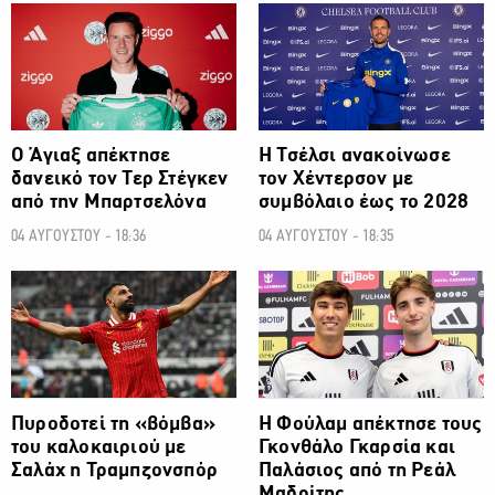
ΠΟΔΟΣΦΑΙΡΟ
ΠΟΔΟΣΦΑΙΡΟ
Ο Άγιαξ απέκτησε
H Τσέλσι ανακοίνωσε
δανεικό τον Τερ Στέγκεν
τον Χέντερσον με
από την Μπαρτσελόνα
συμβόλαιο έως το 2028
04 ΑΥΓΟΥΣΤΟΥ - 18:36
04 ΑΥΓΟΥΣΤΟΥ - 18:35
ΠΟΔΟΣΦΑΙΡΟ
ΠΟΔΟΣΦΑΙΡΟ
Πυροδοτεί τη «βόμβα»
Η Φούλαμ απέκτησε τους
του καλοκαιριού με
Γκονθάλο Γκαρσία και
Σαλάχ η Τραμπζονσπόρ
Παλάσιος από τη Ρεάλ
Μαδρίτης