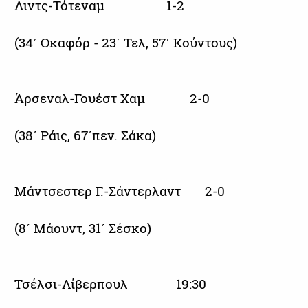
Λιντς-Τότεναμ 1-2
(34΄ Οκαφόρ - 23΄ Τελ, 57΄ Κούντους)
Άρσεναλ-Γουέστ Χαμ 2-0
(38΄ Ράις, 67΄πεν. Σάκα)
Μάντσεστερ Γ.-Σάντερλαντ 2-0
(8΄ Μάουντ, 31΄ Σέσκο)
Τσέλσι-Λίβερπουλ 19:30