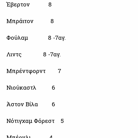
Έβερτον 8
Μπράιτον 8
Φούλαμ 8 -7αγ.
Λιντς 8 -7αγ.
Μπρέντφορντ 7
Νιούκαστλ 6
Άστον Βίλα 6
Νότιγχαμ Φόρεστ 5
Μπέρνλι 4