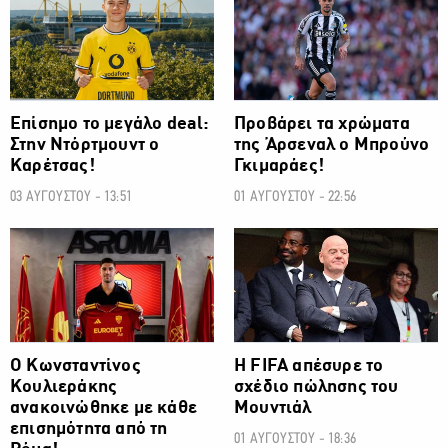
Επίσημο το μεγάλο deal:
Προβάρει τα χρώματα
Στην Ντόρτμουντ ο
της Άρσεναλ ο Μπρούνο
Καρέτσας!
Γκιμαράες!
03 ΑΥΓΟΥΣΤΟΥ - 13:51
01 ΑΥΓΟΥΣΤΟΥ - 22:56
ΠΟΔΟΣΦΑΙΡΟ
ΠΟΔΟΣΦΑΙΡΟ
Ο Κωνσταντίνος
Η FIFA απέσυρε το
Κουλιεράκης
σχέδιο πώλησης του
ανακοινώθηκε με κάθε
Μουντιάλ
επισημότητα από τη
01 ΑΥΓΟΥΣΤΟΥ - 18:36