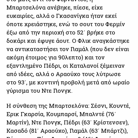
Μπαρτσελόνα ανέβηκε, πίεσε, είχε
ευκαιρίες, αλλά ο Γκασανίγκα ήταν εκεί
όποτε χρειάστηκε, ενώ το σουτ του Φερμίν
έξω από την περιοχή στο 52΄ βρήκε στο
δοκάρι και έφυγε άουτ. Ο Φλικ αναγκάστηκε
να αντικαταστήσει τον Γιαμάλ (που δεν είναι
ακόμη έτοιμος για 90λεπτο) και τον
εξαντλημένο Πέδρι, οι Καταλανοί ξέμειναν
από ιδέες, αλλά ο Αραούχο τους λύτρωσε
στο 93΄, με κοντινή προβολή μετά από ωραίο
γύρισμα του Ντε Γιονγκ.
Η σύνθεση της Μπαρτσελόνα: Σέσνι, Κουντέ,
Ερικ Γκαρσία, Κουμπαρσί, Μπαλντέ (76΄
Μαρτίν), Ντε Γιονγκ, Πέδρι (63΄ Κρίστενσεν),
Κασαδό (81΄ Αραούχο), Γιαμάλ (63΄ Μπάρτζι),