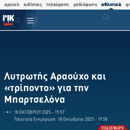
αρχική
ειδήσεις
τηλεόραση
ραδιόφωνο
αθλητικά
ψ
Λυτρωτής Αραούχο και
«τρίποντο» για την
Μπαρτσελόνα
18 ΟΚΤΩΒΡΙΟΥ 2025 - 19:57
Τελευταία Ενημέρωση: 18 Οκτωβρίου 2025 - 19:58
ΠΟΔΟΣΦΑΙΡΟ