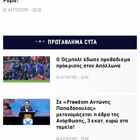
Ρόμα!
01 ΑΥΓΟΥΣΤΟΥ - 22:55
ΠΡΩΤΑΘΛΗΜΑ CYTA
Ο Όζμπολτ έδωσε προβάδισμα
πρόκρισης στον Απόλλωνα
05 ΑΥΓΟΥΣΤΟΥ - 22:05
Σε «Freedom Αντώνης
Παπαδόπουλος»
μετονομάζεται η έδρα της
Ανόρθωσης, 3 εκατ. ευρώ στα
ταμεία!
04 ΑΥΓΟΥΣΤΟΥ - 23:38