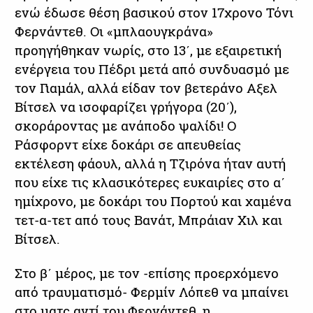
ενώ έδωσε θέση βασικού στον 17χρονο Τόνι
Φερνάντεθ. Οι «μπλαουγκράνα»
προηγήθηκαν νωρίς, στο 13΄, με εξαιρετική
ενέργεια του Πέδρι μετά από συνδυασμό με
τον Γιαμάλ, αλλά είδαν τον βετεράνο Αξελ
Βίτσελ να ισοφαρίζει γρήγορα (20΄),
σκοράροντας με ανάποδο ψαλίδι! Ο
Ράσφορντ είχε δοκάρι σε απευθείας
εκτέλεση φάουλ, αλλά η Τζιρόνα ήταν αυτή
που είχε τις κλασικότερες ευκαιρίες στο α΄
ημίχρονο, με δοκάρι του Πορτού και χαμένα
τετ-α-τετ από τους Βανάτ, Μπράιαν Χιλ και
Βίτσελ.
Στο β΄ μέρος, με τον -επίσης προερχόμενο
από τραυματισμό- Φερμίν Λόπεθ να μπαίνει
στο ματς αντί του Φερνάντεθ, η