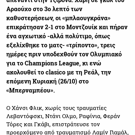
Αραούχο στο 3ο λεπτό των
καθυστερήσεων, οι «μπλαουγκράνα»
επικράτησαν 2-1 στο Μοντζουίκ και πήραν
ένα αγχωτικό -αλλά πολύτιμο, όπως
εξελίχθηκε το ματς- «τρίποντο», τρεις
ημέρες πριν υποδεχθούν τον Ολυμπιακό
για το Champions League, κι ενώ
ακολουθεί το clasico με τη Ρεάλ, την
επόμενη Κυριακή (26/10) στο
«Μπερναμπέου».
Ο Χάνσι Φλικ, χωρίς τους τραυματίες
Λεβαντόφσκι, Ντάνι Ολμο, Ραφίνια, Φεράν
Τόρες και Γκάβι, επιστράτευσε τον
προερχόμενο από τραυματισμό Λαμίν Γιαμάλ,