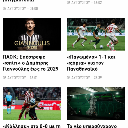
(στιγμιότυπα)
06 ΑΥΓΟΥΣΤΟΥ - 16:02
07 ΑΥΓΟΥΣΤΟΥ - 01:00
ΠΟΔΟΣΦΑΙΡΟ
ΠΟΔΟΣΦΑΙΡΟ
ΠΑΟΚ: Επέστρεψε
«Παγωμένο» 1-1 και
«σπίτι» ο Δημήτρης
«ζόρια» για τον
Γιαννούλης έως το 2029
Παναθηναϊκό
06 ΑΥΓΟΥΣΤΟΥ - 16:01
05 ΑΥΓΟΥΣΤΟΥ - 23:39
ΠΟΔΟΣΦΑΙΡΟ
ΠΟΔΟΣΦΑΙΡΟ
«Κόλλησε» στο 0-0 με τη
Το νέο υπερσύγχρονο